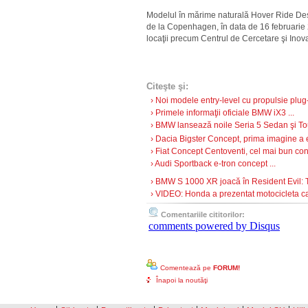
Modelul în mărime naturală Hover Ride Des
de la Copenhagen, în data de 16 februarie 20
locaţii precum Centrul de Cercetare şi Ino
Citeşte şi:
› Noi modele entry-level cu propulsie plug
› Primele informaţii oficiale BMW iX3 ...
› BMW lansează noile Seria 5 Sedan şi Tou
› Dacia Bigster Concept, prima imagine a ev
› Fiat Concept Centoventi, cel mai bun conc
› Audi Sportback e-tron concept ...
› BMW S 1000 XR joacă în Resident Evil: T
› VIDEO: Honda a prezentat motocicleta ca
Comentariile cititorilor:
comments powered by
Disqus
Comentează pe
FORUM!
Înapoi la noutăţi