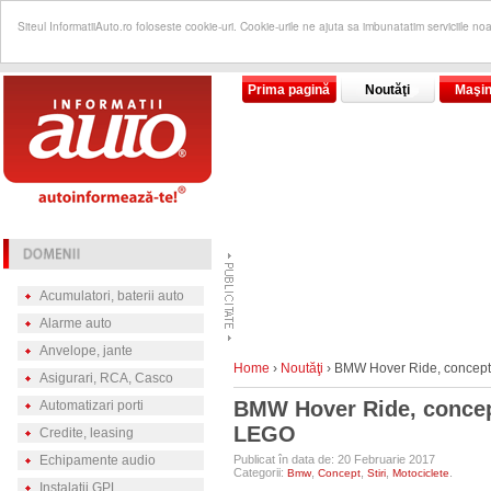
Siteul InformatiiAuto.ro foloseste cookie-uri. Cookie-urile ne ajuta sa imbunatatim serviciile no
Prima pagină
Noutăţi
Maşin
Acumulatori, baterii auto
Alarme auto
Anvelope, jante
Home
›
Noutăţi
›
BMW Hover Ride, concept 
Asigurari, RCA, Casco
BMW Hover Ride, concept
Automatizari porti
LEGO
Credite, leasing
Echipamente audio
Publicat în data de: 20 Februarie 2017
Categorii:
,
,
,
.
Bmw
Concept
Stiri
Motociclete
Instalatii GPL