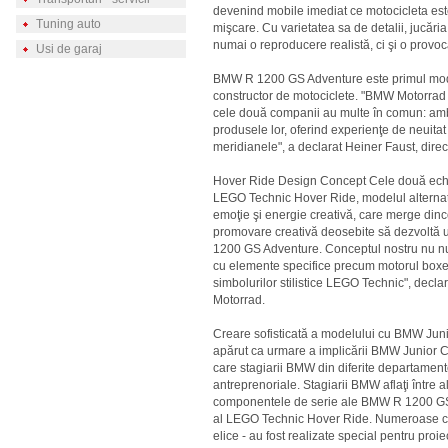
devenind mobile imediat ce motocicleta est
Tuning auto
mişcare. Cu varietatea sa de detalii, jucări
numai o reproducere realistă, ci şi o provoc
Usi de garaj
BMW R 1200 GS Adventure este primul mode
constructor de motociclete. "BMW Motorrad
cele două companii au multe în comun: ambel
produsele lor, oferind experienţe de neuitat 
meridianele", a declarat Heiner Faust, dir
Hover Ride Design Concept Cele două echipe
LEGO Technic Hover Ride, modelul alternativ 
emoţie şi energie creativă, care merge dincol
promovare creativă deosebite să dezvoltă 
1200 GS Adventure. Conceptul nostru nu n
cu elemente specifice precum motorul boxer 
simbolurilor stilistice LEGO Technic", dec
Motorrad.
Creare sofisticată a modelului cu BMW J
apărut ca urmare a implicării BMW Junior 
care stagiarii BMW din diferite departament
antreprenoriale. Stagiarii BMW aflaţi între al
componentele de serie ale BMW R 1200 GS 
al LEGO Technic Hover Ride. Numeroase co
elice - au fost realizate special pentru proiec