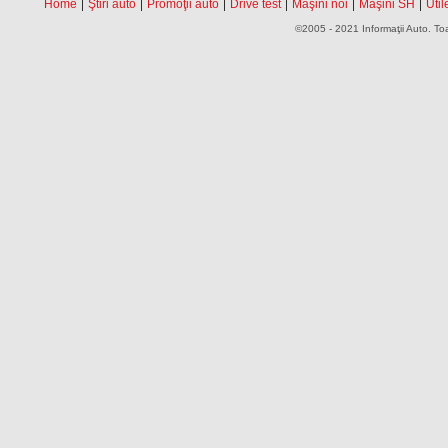
|
|
|
|
|
|
Home
Ştiri auto
Promoţii auto
Drive test
Maşini noi
Maşini SH
Util
©2005 - 2021 Informaţii Auto. Toa