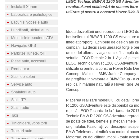
LEGO Technic BMW R 1200 GS Adventure es
Instalatii Xenon
rezultatul unei colaborări de succes într
utilizate şi pentru a construi Hover Ride
Laboratoare psihologice
Lacuri si vopsele auto
Lubrifianti, uleiuri auto
Ideea dezvoltării unei reproduceri LEGO de
bestsellerului BMW R 1200 GS Adventure a
Motociclete, scutere, ATV
imediat proporţii. Echipele de design ale c
Navigaţie GPS
companii au decis să-şi unească forţele pe
un model alternativ aşa cum se întâmplă de
Parbrize, lunete, folii
seturile LEGO Technic 2-in-1. Aşa că piese
Piese auto, accesorii
LEGO Technic BMW R 1200 GS Adventure p
utilizate şi pentru a construi Hover Ride De
Rent-a-car
Concept. Mai mult, BMW Junior Company - 
Scoli de soferi
de pregătire inovatoare a BMW Group - a c
Service auto
replică în mărime naturală a Hover Ride D
Concept.
Spalatorii auto
Statii ITP
Plăcerea realizării modelului, cu detalii p
R 1200 GS Adventure este disponibil ca mo
Statii radio
replică LEGO Technic de la 1 ianuarie 20
Taxi
Technic BMW R 1200 GS Adventure reprodu
se poate de fidel, formele şi mecanismele
Tinichigerii, vopsitorii
originalului. Pasionaţii vor descoperi suspe
Tractari auto
BMW Telelever autentică sau motorul box
Motorrad, cu doi cilindri, mobil - toate aces
Transporturi - servicii