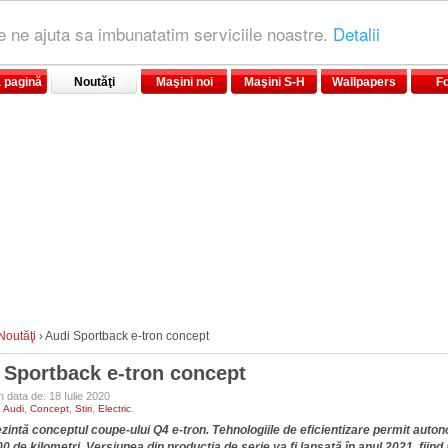
le ne ajuta sa imbunatatim serviciile noastre.
Detalii
 pagină
Noutăţi
Maşini noi
Maşini S-H
Wallpapers
F
Noutăţi
›
Audi Sportback e-tron concept
 Sportback e-tron concept
n data de: 18 Iulie 2020
:
,
,
,
.
Audi
Concept
Stiri
Electric
zintă conceptul coupe-ului Q4 e-tron. Tehnologiile de eficientizare permit auton
0 de kilometri. Versiunea din producţia de serie va fi lansată în anul 2021, fiind 