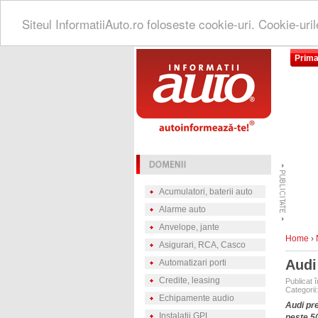
Siteul InformatiiAuto.ro foloseste cookie-uri. Cookie-uri
Prima
Acumulatori, baterii auto
Alarme auto
Anvelope, jante
Home
›
Asigurari, RCA, Casco
Audi
Automatizari porti
Credite, leasing
Publicat î
Categorii
Echipamente audio
Audi pre
Instalatii GPL
peste 50