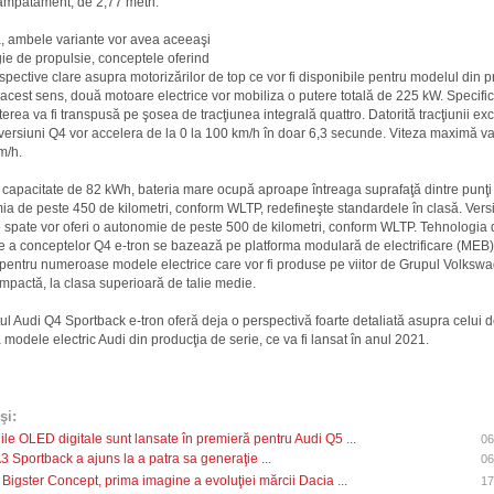
ampatament, de 2,77 metri.
, ambele variante vor avea aceeaşi
ie de propulsie, conceptele oferind
spective clare asupra motorizărilor de top ce vor fi disponibile pentru modelul din 
n acest sens, două motoare electrice vor mobiliza o putere totală de 225 kW. Specifi
terea va fi transpusă pe şosea de tracţiunea integrală quattro. Datorită tracţiunii ex
ersiuni Q4 vor accelera de la 0 la 100 km/h în doar 6,3 secunde. Viteza maximă va f
m/h.
capacitate de 82 kWh, bateria mare ocupă aproape întreaga suprafaţă dintre punţi 
a de peste 450 de kilometri, conform WLTP, redefineşte standardele în clasă. Versi
e spate vor oferi o autonomie de peste 500 de kilometri, conform WLTP. Tehnologia 
e a conceptelor Q4 e-tron se bazează pe platforma modulară de electrificare (MEB),
ă pentru numeroase modele electrice care vor fi produse pe viitor de Grupul Volkswa
mpactă, la clasa superioară de talie medie.
l Audi Q4 Sportback e-tron oferă deja o perspectivă foarte detaliată asupra celui d
 modele electric Audi din producţia de serie, ce va fi lansat în anul 2021.
şi:
ile OLED digitale sunt lansate în premieră pentru Audi Q5 ...
06
A3 Sportback a ajuns la a patra sa generaţie ...
06
 Bigster Concept, prima imagine a evoluţiei mărcii Dacia ...
17