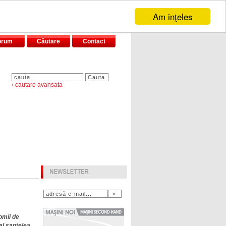
Am inţeles
orum
Căutare
Contact
› cautare avansata
omii de
al şaptelea