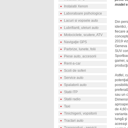
model el
Instalatii Xenon
Laboratoare psihologice
Lacuri si vopsele auto
Din pers
identici,
Lubrifianti, uleiuri auto
fiecare a
Motociclete, scutere, ATV
conceptu
2019 vizi
Navigaţie GPS
Geneva a
Parbrize, lunete, folii
SUV comp
Sportbac
Piese auto, accesorii
gamei, u
Rent-a-car
producţi
Scoli de soferi
Astfel, c
Service auto
potenţial
Spalatorii auto
posibili
preferat
Statii ITP
sau un c
Statii radio
Dimensiu
aproape 
Taxi
de 4,60 
Tinichigerii, vopsitorii
varianta
lungă şi
Tractari auto
aceeaşi 
Transporturi - servicii