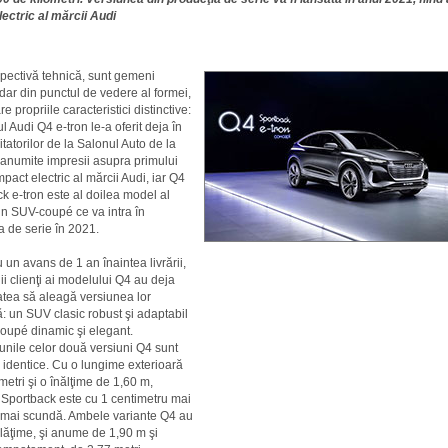
ectric al mărcii Audi
pectivă tehnică, sunt gemeni
 dar din punctul de vedere al formei,
re propriile caracteristici distinctive:
l Audi Q4 e-tron le-a oferit deja în
tatorilor de la Salonul Auto de la
numite impresii asupra primului
act electric al mărcii Audi, iar Q4
k e-tron este al doilea model al
n SUV-coupé ce va intra în
a de serie în 2021.
u un avans de 1 an înaintea livrării,
ii clienţi ai modelului Q4 au deja
tatea să aleagă versiunea lor
ă: un SUV clasic robust şi adaptabil
oupé dinamic şi elegant.
nile celor două versiuni Q4 sunt
identice. Cu o lungime exterioară
metri şi o înălţime de 1,60 m,
 Sportback este cu 1 centimetru mai
 mai scundă. Ambele variante Q4 au
lăţime, şi anume de 1,90 m şi