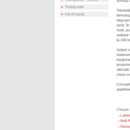
acelaşi 
Tuning auto
Totodată
Usi de garaj
tehnolog
deja per
serie. Î
Audi, pu
ambele v
la 180 k
Având o 
Autonomi
tracţiun
propulsi
utilizat
clasa co
Conceptu
şaptelea
Citeşte 
› Lumin
› Audi 
› Dacia