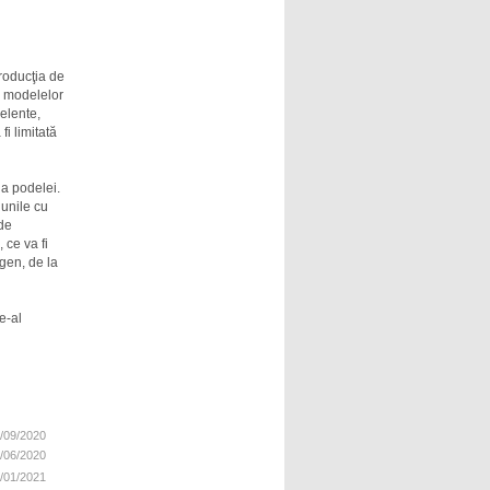
producţia de
c modelelor
celente,
i limitată
a podelei.
unile cu
de
 ce va fi
gen, de la
e-al
/09/2020
/06/2020
/01/2021