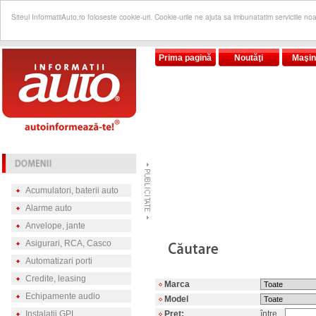
Siteul InformatiiAuto.ro foloseste cookie-uri. Cookie-urile ne ajuta sa imbunatatim serviciile no
Prima pagină
Noutăţi
Maşin
Acumulatori, baterii auto
Alarme auto
Anvelope, jante
Asigurari, RCA, Casco
Automatizari porti
Credite, leasing
Marca
Echipamente audio
Model
Instalatii GPL
Preţ:
între