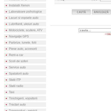
Instalatii Xenon
Laboratoare psihologice
Lacuri si vopsele auto
Lubrifianti, uleiuri auto
Motociclete, scutere, ATV
› ca
Navigaţie GPS
Parbrize, lunete, folii
Piese auto, accesorii
Rent-a-car
Scoli de soferi
Service auto
Spalatorii auto
Statii ITP
Statii radio
Taxi
Tinichigerii, vopsitorii
Tractari auto
Transporturi - servicii