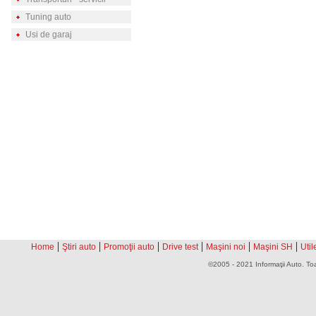
Tuning auto
Usi de garaj
|
|
|
|
|
|
Home
Ştiri auto
Promoţii auto
Drive test
Maşini noi
Maşini SH
Util
©2005 - 2021 Informaţii Auto. Toa