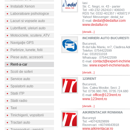
Iasi
Instalatii Xenon
Str. C. Negri, nr. 43 - parter
Tel: +40-232-262410 / 406043
Laboratoare psihologice
RDS Tel: 0332-401357 / 405872 
Yahoo! Messenger: dedal_tur
dedal@dedaltur.com
Lacuri si vopsele auto
E-mail:
www.dedaltur.ro
Lubrifianti, uleiuri auto
[detalii...]
Motociclete, scutere, ATV
INCHIRIERI AUTO BUCURESTI 
Navigaţie GPS
București,
B-dul Iuliu Maniu, nr7, Cladirea Ad
Parbrize, lunete, folii
Telefon: 0754422599
Fax: 0318151018
Piese auto, accesorii
Whatsapp : 0754422599
contact@expert-inchirie
E-mail:
Rent-a-car
www.expert-inchirieriauto
Site:
Scoli de soferi
[detalii...]
Service auto
123RENT
Bucuresti,
Spalatorii auto
Sos. Calea Mosilor, Sect. 2
Tel: 0736.980.785, 0735.724.680
Statii ITP
office@123rent.ro
E-mail:
www.123rent.ro
Statii radio
[detalii...]
Taxi
AIKIRENTACAR ROMANIA
Tinichigerii, vopsitorii
Bucureşti
Tel: +40742829899
Tractari auto
Rezervari: +40744643918
www.aikirentacar.ro
Transporturi - servicii