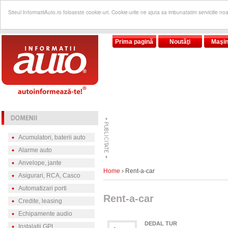
Siteul InformatiiAuto.ro foloseste cookie-uri. Cookie-urile ne ajuta sa imbunatatim serviciile no
Prima pagină
Noutăţi
Maşin
Acumulatori, baterii auto
Alarme auto
Anvelope, jante
Home
› Rent-a-car
Asigurari, RCA, Casco
Automatizari porti
Rent-a-car
Credite, leasing
Echipamente audio
DEDAL TUR
Instalatii GPL