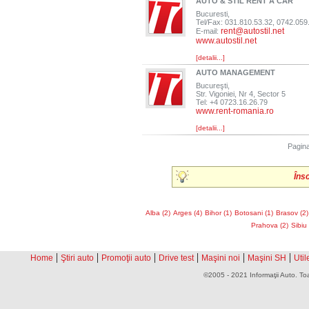
AUTO & STIL RENT A CAR
Bucuresti,
Tel/Fax: 031.810.53.32, 0742.059
rent@autostil.net
E-mail:
www.autostil.net
[detalii...]
AUTO MANAGEMENT
Bucureşti,
Str. Vigoniei, Nr 4, Sector 5
Tel: +4 0723.16.26.79
www.rent-romania.ro
[detalii...]
Pagin
Îns
Alba (2)
Arges (4)
Bihor (1)
Botosani (1)
Brasov (2)
Prahova (2)
Sibiu 
|
|
|
|
|
|
Home
Ştiri auto
Promoţii auto
Drive test
Maşini noi
Maşini SH
Util
©2005 - 2021 Informaţii Auto. Toa