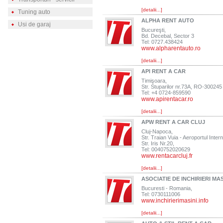
[detalii...]
Tuning auto
ALPHA RENT AUTO
Usi de garaj
Bucureşti,
Bd. Decebal, Sector 3
Tel: 0727.438424
www.alpharentauto.ro
[detalii...]
API RENT A CAR
Timişoara,
Str. Stuparilor nr.73A, RO-300245
Tel: +4 0724-859590
www.apirentacar.ro
[detalii...]
APW RENT A CAR CLUJ
Cluj-Napoca,
Str. Traian Vuia - Aeroportul Inte
Str. Iris Nr.20,
Tel: 0040752020629
www.rentacarcluj.fr
[detalii...]
ASOCIATIE DE INCHIRIERI MAS
Bucuresti - Romania,
Tel: 0730111006
www.inchirierimasini.info
[detalii...]