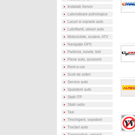
Instalatii Xenon
Laboratoare psihologice
Lacuri si vopsele auto
Lubrifianti, uleiuri auto
Motociclete, scutere, ATV
Navigaţie GPS
Parbrize, lunete, folii
Piese auto, accesorii
Rent-a-car
Scoli de soferi
Service auto
Spalatorii auto
Statii ITP
Statii radio
Taxi
Tinichigerii, vopsitorii
Tractari auto
Transporturi - servicii