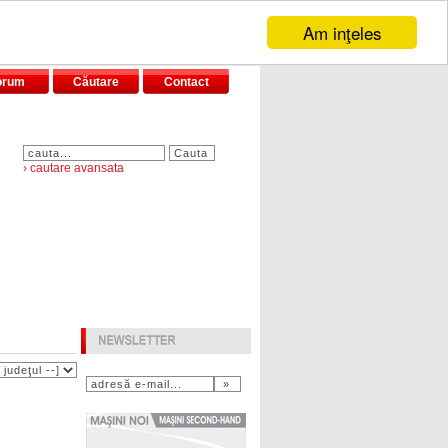
Am inţeles
orum
Căutare
Contact
› cautare avansata