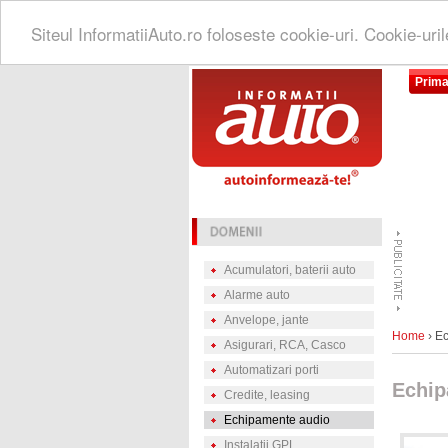
Siteul InformatiiAuto.ro foloseste cookie-uri. Cookie-uri
Prima
Acumulatori, baterii auto
Alarme auto
Anvelope, jante
Home
› E
Asigurari, RCA, Casco
Automatizari porti
Echip
Credite, leasing
Echipamente audio
Instalatii GPL