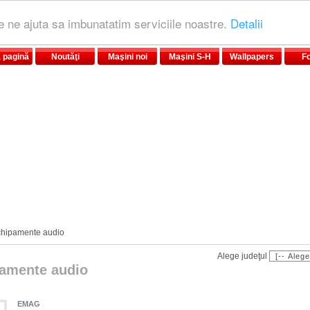
le ne ajuta sa imbunatatim serviciile noastre.
Detalii
 pagină
Noutăţi
Maşini noi
Maşini S-H
Wallpapers
F
chipamente audio
Alege judeţul
amente audio
EMAG