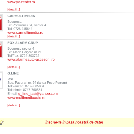
www.yv-center.ro
[detalii...]
CARMULTIMEDIA
Bucuresti,
Str Pridvorului 64, sector 4
Tel: 0726-115644
www.carmultimedia.ro
[detalii...]
FOX ALARM GRUP
Bucuresti sector 4
Str. Marin Grigore nr 21
Tel/Fax: 0724-803722
www.alarmeauto-accesorii.ro
[detalii...]
G.LINE
Iasi
Sos. Pacurari nr. 94 (langa Peco Petrom)
Tel vanzari: 0752-085004
Tel tehnic: 0747-760581
g_line_iasi@yahoo.com
E-mail:
www.multimediaauto.ro
[detalii...]
Înscrie-te în baza noastră de date!