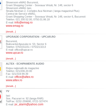
Showroom eMAG Bucuresti,
Grant Shopping Center - Soseaua Virtutii, Nr. 148, sector 6
Showroom eMAG Iasi,
Strada Niciman 2, Complex Axa Niciman ( langa magazinul Plus)
Centrul de Service eMAG,
Grant Shopping Center - Soseaua Virtutii, Nr. 148, sector 6, Bucuresti
Telefon: 021 200.52.00, 0750.01.86.18
info@emag.ro
E-mail:
www.emag.ro
[detalii...]
UPGRADE CORPORATION - UPCAR.RO
Bucuresti,
Bulevardul Apusului nr. 53, Sector 6
Telefon: 0763151151 / 0753213213
E-mail:
office@upcar.ro
www.upcar.ro
[detalii...]
ALTEX - ECHIPAMENTE AUDIO
Reţea naţională de magazine
Telefon: 021/206.20.00
Fax: 021/319.99.39
office@altex.ro
E-mail:
www.altex.ro
[detalii...]
YV
Iasi
Sos. Pacurari nr. 92 (langa RAR)
Tel/Fax: 0232-259690, 0722-327474
yv_alarm@yahoo.com
E-mail: