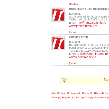
[detalii...]
BOISSIGNY AUTO DISTRIBUT
Bucuresti,
Str. Academiei 35-37, sc.A etaj 6 
Tel/Fax: 021-3124725/311.13.25
info@jantealuminiu.ro
Email:
www.jantealuminiu.ro
[detalii...]
CHEMTRADER
Bucuresti,
Bd. Libertatii nr. 8, bl. 115, Sc. A, 
Punct de lucru: Cl. 13 Septembrie 
Tel: 021.361.19.19, 0728.083.290
office@chemtraders.ro
E-mail:
www.chemtraders.ro
[detalii...]
Îns
Alba (1)
Arad (1)
Arges (2)
Bacau (2)
Bihor (3)
Bra
Galati (1)
Harghita (1)
Iasi (9)
Ilfov (3)
Maramures (1