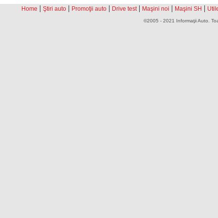
|
|
|
|
|
|
Home
Ştiri auto
Promoţii auto
Drive test
Maşini noi
Maşini SH
Util
©2005 - 2021 Informaţii Auto. Toa