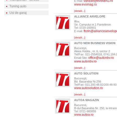
vanzari@evoMAG.ro
E-mail:
www.evomag.ro
Tuning auto
[detalii...]
Usi de garaj
ALLIANCE ANVELOPE
Ilfov,
Str. Campului nr.1 Pantelimon
Tel: 0720-200901
florin@allianceanvelop
E-mail:
[detalii...]
AUTO NEW BUSINESS VISION
Bucureşti,
Aleea Hobita , nr. 6, sector 2
Tel/Fax: 021-2554018, 0741.184.
office@autonbv.ro
Email-Site:
www.autonbv.ro
[detalii...]
AUTO SOLUTION
Bucureşti,
Bd. Basarabia Nr.256
Tel/Fax: 021.200.48.92/200.48.93
www.autosolution.ro
[detalii...]
AUTOA MAGAZIN
Bucuresti,
B-dul Basarabia Nr. 250, la intrare
Tel: 0721-883855
www.autoa.ro