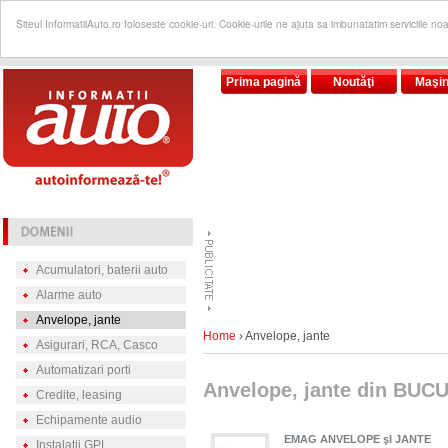
Siteul InformatiiAuto.ro foloseste cookie-uri. Cookie-urile ne ajuta sa imbunatatim serviciile no
Prima pagină
Noutăţi
Maşin
Acumulatori, baterii auto
Alarme auto
Anvelope, jante
Home
› Anvelope, jante
Asigurari, RCA, Casco
Automatizari porti
Anvelope, jante din BUC
Credite, leasing
Echipamente audio
EMAG ANVELOPE şI JANTE
Instalatii GPL