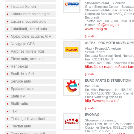
Showroom eMAG Bucuresti,
Instalatii Xenon
Grant Shopping Center - Soseaua Vi
Showroom eMAG Iasi, Strada Nici
Laboratoare psihologice
Centrul de Service eMAG, Grant Sh
Bucuresti
Telefon: 021 200.52.00, 0750.01.
Lacuri si vopsele auto
info@emag.ro
E-mail:
Lubrifianti, uleiuri auto
www.emag.ro
Motociclete, scutere, ATV
[detalii...]
ALTEX - PROMOTII ANVELOPE
Navigaţie GPS
Altex - Promotii Anvelope
Parbrize, lunete, folii
Sediul Central
Soseaua Bucuresti-Nord, Numarul 1
Piese auto, accesorii
Fax: 021/319.99.39
Telefon: 021 9196 - disponibil in to
Rent-a-car
https://altex.ro/promo/auto-iar
Scoli de soferi
[detalii...]
EURO PARTS DISTRIBUTION
Service auto
Bucuresti,
Spalatorii auto
Str. Mihai Eminescu, Nr. 158-160 -
Tel: 0377.100.937 (Suport Clienti)
Statii ITP
Email:
vanzari@epiesa.ro
http://www.epiesa.ro/
Statii radio
[detalii...]
Taxi
EVOMAG
Tinichigerii, vopsitorii
Showroom București,
Splaiul Unirii, nr. 257-259, Sector 
Tractari auto
Customer Service: 0372.173.600 (
Fax: 021.255.22.91
Transporturi - servicii