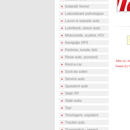
Instalatii Xenon
Laboratoare psihologice
Lacuri si vopsele auto
Lubrifianti, uleiuri auto
Motociclete, scutere, ATV
Navigaţie GPS
Parbrize, lunete, folii
Piese auto, accesorii
Alba (1)
A
Rent-a-car
Galati (1)
H
Scoli de soferi
Service auto
Spalatorii auto
Statii ITP
Statii radio
Taxi
Tinichigerii, vopsitorii
Tractari auto
Transporturi - servicii