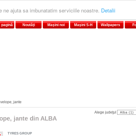
le ne ajuta sa imbunatatim serviciile noastre.
Detalii
 pagină
Noutăţi
Maşini noi
Maşini S-H
Wallpapers
F
velope, jante
Alege judeţul
ope, jante din ALBA
TYRES GROUP