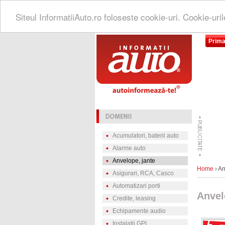
Siteul InformatiiAuto.ro foloseste cookie-uri. Cookie-uri
Prima
Acumulatori, baterii auto
Alarme auto
Anvelope, jante
Home
› An
Asigurari, RCA, Casco
Automatizari porti
Anvel
Credite, leasing
Echipamente audio
Instalatii GPL