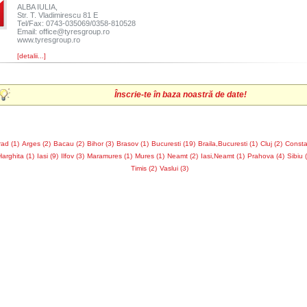
ALBA IULIA,
Str. T. Vladimirescu 81 E
Tel/Fax: 0743-035069/0358-810528
Email:
office@tyresgroup.ro
www.tyresgroup.ro
[detalii...]
Înscrie-te în baza noastră de date!
rad (1)
Arges (2)
Bacau (2)
Bihor (3)
Brasov (1)
Bucuresti (19)
Braila,Bucuresti (1)
Cluj (2)
Consta
arghita (1)
Iasi (9)
Ilfov (3)
Maramures (1)
Mures (1)
Neamt (2)
Iasi,Neamt (1)
Prahova (4)
Sibiu 
Timis (2)
Vaslui (3)