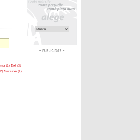
nta (1)
Dolj (3)
(2)
Suceava (1)