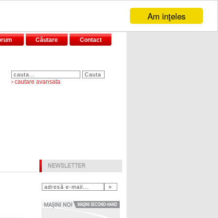
Am inţeles
orum
Căutare
Contact
› cautare avansata