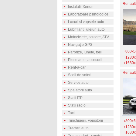
Renault
Instalatii Xenon
Laboratoare psihologice
Lacuri si vopsele auto
Lubrifianti, uleiuri auto
Motociclete, scutere, ATV
Navigaţie GPS
›800x6
Parbrize, lunete, folii
›1280
Piese auto, accesorii
›1680
Rent-a-car
Renault
Scoli de soferi
Service auto
Spalatorii auto
Statii ITP
Statii radio
Taxi
Tinichigerii, vopsitorii
›800x6
›1280
Tractari auto
›1680
Transporturi - servicii