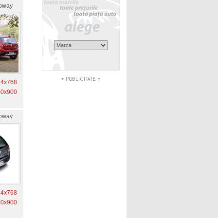
epway
24x768
40x900
epway
24x768
40x900