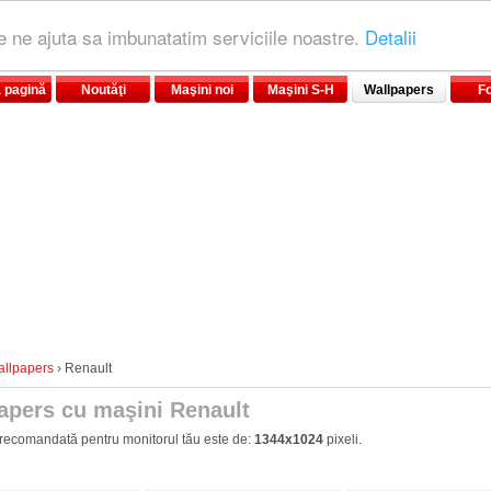
le ne ajuta sa imbunatatim serviciile noastre.
Detalii
 pagină
Noutăţi
Maşini noi
Maşini S-H
Wallpapers
F
llpapers
› Renault
apers cu maşini Renault
recomandată pentru monitorul tău este de:
1344x1024
pixeli.