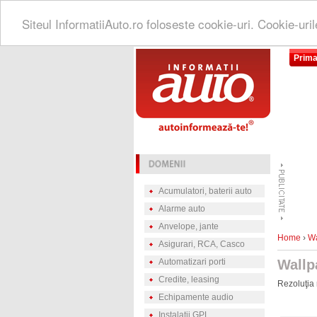
Siteul InformatiiAuto.ro foloseste cookie-uri. Cookie-uri
Prima
Acumulatori, baterii auto
Alarme auto
Anvelope, jante
Home
›
Wa
Asigurari, RCA, Casco
Automatizari porti
Wallp
Credite, leasing
Rezoluţia 
Echipamente audio
Instalatii GPL