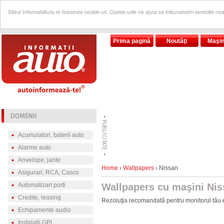
Siteul InformatiiAuto.ro foloseste cookie-uri. Cookie-urile ne ajuta sa imbunatatim serviciile no
Prima pagină
Noutăţi
Maşin
Acumulatori, baterii auto
Alarme auto
Anvelope, jante
Home
›
Wallpapers
› Nissan
Asigurari, RCA, Casco
Automatizari porti
Wallpapers cu maşini Ni
Credite, leasing
Rezoluţia recomandată pentru monitorul tău 
Echipamente audio
Instalatii GPL