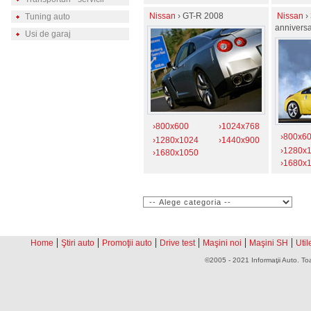
Nissan
› GT-R 2008
Nissan
›
Tuning auto
annivers
Usi de garaj
›800x600
›1024x768
›800x6
›1280x1024
›1440x900
›1280x
›1680x1050
›1680x
|
|
|
|
|
|
Home
Ştiri auto
Promoţii auto
Drive test
Maşini noi
Maşini SH
Util
©2005 - 2021 Informaţii Auto. Toa