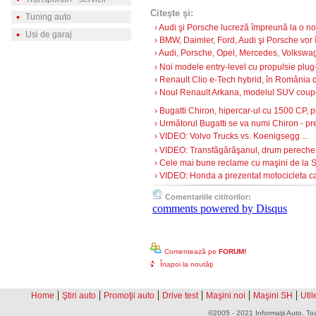
Citeşte şi:
Tuning auto
› Audi şi Porsche lucreză împreună la o nou
Usi de garaj
› BMW, Daimler, Ford, Audi şi Porsche vor î
› Audi, Porsche, Opel, Mercedes, Volkswag
› Noi modele entry-level cu propulsie plug
› Renault Clio e-Tech hybrid, în România d
› Noul Renault Arkana, modelul SUV coupe
› Bugatti Chiron, hipercar-ul cu 1500 CP, pre
› Următorul Bugatti se va numi Chiron - p
› VIDEO: Volvo Trucks vs. Koenigsegg ...
› VIDEO: Transfăgărăşanul, drum pereche 
› Cele mai bune reclame cu maşini de la S
› VIDEO: Honda a prezentat motocicleta ca
Comentariile cititorilor:
comments powered by
Disqus
Comentează pe
FORUM!
Înapoi la noutăţi
|
|
|
|
|
|
Home
Ştiri auto
Promoţii auto
Drive test
Maşini noi
Maşini SH
Util
©2005 - 2021 Informaţii Auto. Toa