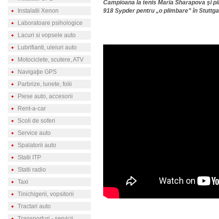
Campioana la tenis Maria Sharapova şi pi
Instalatii Xenon
918 Sypder pentru „o plimbare” în Stuttga
Laboratoare psihologice
Lacuri si vopsele auto
Lubrifianti, uleiuri auto
Motociclete, scutere, ATV
Navigaţie GPS
Parbrize, lunete, folii
Piese auto, accesorii
Rent-a-car
Scoli de soferi
Service auto
Spalatorii auto
Statii ITP
Statii radio
Taxi
Tinichigerii, vopsitorii
Tractari auto
Transporturi - servicii