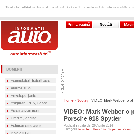
Siteul InformatiiAuto.ro foloseste cookie-uri. Cookie-urile ne ajuta sa imbunatatim serviciile no
Prima pagină
Noutăţi
Maşin
Acumulatori, baterii auto
Alarme auto
Anvelope, jante
Home
›
Noutăţi
›
VIDEO: Mark Webber o pli
Asigurari, RCA, Casco
VIDEO: Mark Webber o p
Automatizari porti
Porsche 918 Spyder
Credite, leasing
Echipamente audio
Publicat în data de: 29 Aprilie 2014
Categorii:
,
,
,
,
.
Porsche
Hibrizi
Stiri
Supercar
Video
Instalatii GPL