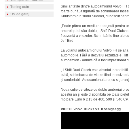
Similarităţile dintre autocamionul Volvo FH 
Tuning auto
foarte bună, asigurată de schimbarea insesiz
Usi de garaj
Knutstorp din sudul Suediei, cunoscut pentru
„Poate părea un mediu neobişnuit pentru un
ambreiajului său dublu, I-Shift Dual Clutch 
frecventă a vitezelor. Schimbările line ale c
Jeff Bird.
La volanul autocamionului Volvo FH se află 
automobile. Fără a dezvălui rezultatele, Tiff
autocamion - admite că a fost impresionat d
„ I-Shift Dual Clutch este absolut incredibi
ezită, schimbarea de viteze fiind insesizabil
şi confortabil. Autocamionul are, cu siguranţ
Noua cutie de viteze cu dublu ambreiaj prod
acestui an şi este disponibilă pe toate pie
motoare Euro 6 D13 de 460, 500 şi 540 CP.
VIDEO: Volvo Trucks vs. Koenigsegg