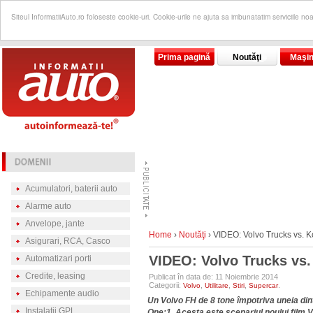
Siteul InformatiiAuto.ro foloseste cookie-uri. Cookie-urile ne ajuta sa imbunatatim serviciile no
Prima pagină
Noutăţi
Maşin
Acumulatori, baterii auto
Alarme auto
Anvelope, jante
Home
›
Noutăţi
›
VIDEO: Volvo Trucks vs. 
Asigurari, RCA, Casco
VIDEO: Volvo Trucks vs
Automatizari porti
Credite, leasing
Publicat în data de: 11 Noiembrie 2014
Categorii:
,
,
,
.
Volvo
Utilitare
Stiri
Supercar
Echipamente audio
Un Volvo FH de 8 tone împotriva uneia din
Instalatii GPL
One:1. Acesta este scenariul noului film 