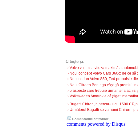
Citeşte şi:
› Volvo va limita viteza maximă a automobil
› Noul concept Volvo Cars 360c: de ce să zb
› Noul sedan Volvo S60, fără propulsie dies
› Noul Citroen Berlingo câştigă premiul Inte
› 5 aspecte care trebuie urmărite la achizi
› Volkswagen Amarok a câştigat Internatio
› Bugatti Chiron, hipercar-ul cu 1500 CP, pre
› Următorul Bugatti se va numi Chiron - p
Comentariile cititorilor:
comments powered by
Disqus