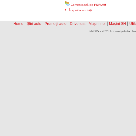
Comentează pe
FORUM!
Înapoi la noutăţi
|
|
|
|
|
|
Home
Ştiri auto
Promoţii auto
Drive test
Maşini noi
Maşini SH
Util
©2005 - 2021 Informaţii Auto. Toa