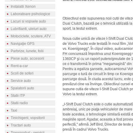
Instalatii Xenon
Laboratoare psihologice
Obiectivul este supunerea noii cutii de viteze
Lacuri si vopsele auto
Dual Clutch, bazată pe o tehnică utilizată la
sport, la testul extrem.
Lubrifianti, uleiuri auto
Motociclete, scutere, ATV
Noua cutie unică de viteze I-Shift Dual Clu
Navigaţie GPS
de Volvo Trucks este testată în noul film „Vo
vs. Koenigsegg". În clipul video, autocamio
Parbrize, lunete, folii
FH concurează împotriva unui Koenigsegg
Piese auto, accesorii
1360CP şi cu un raport putere/greutate de 1
ce o transformă în prima "megamaşină" din
Rent-a-car
Pentru a egaliza şansele, autocamionul Vo
Scoli de soferi
parcurge o tură de circuit în timp ce Koeni
parcurge două. În ciuda acestui lucru, este
Service auto
prevăzut cine va învinge. Obiectivul cursei 
Spalatorii auto
supune cutia de viteze I-Shift Dual Clutch 
Volvo la testul extrem.
Statii ITP
Statii radio
„I-Shift Dual Clutch este o cutie automatiza
ambreiaj, unic pe piaţa vehiculelor de mare
Taxi
toate acestea, o tehnologie similară există d
Tinichigerii, vopsitorii
maşinile sport. Aşadar, aceasta a fost prov
perfectă," afirmă Jeff Bird, Director de teste
Tractari auto
presă în cadrul Volvo Trucks.
Transporturi - servicii