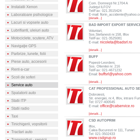
Com. Domneşti Nr.1704 A
Instalatii Xenon
Judeţul ILFOV
Tel/Fax: 021.3515424
Laboratoare psihologice
E-mail:
florin_accidente@yahoo.
[detalii...]
Lacuri si vopsele auto
BAD IMPORT EXPORT SERVIC
Lubrifianti, uleiuri auto
Voluntari,
Sos.Stefanesti nr.158, Ilfov
Motociclete, scutere, ATV
Tel/Fax: 021-3525081
nicoleta@badsrl.ro
E-mail:
Navigaţie GPS
[detalii...]
Parbrize, lunete, folii
BUFF
Piese auto, accesorii
Popesti-Leordeni,
Sos. Oltenitei nr. 216
Rent-a-car
Tel/Fax: 021-4671232
buffsrl@yahoo.com
Email:
Scoli de soferi
[detalii...]
Service auto
CAT PROFESSIONAL AUTO SE
Spalatorii auto
Dobroiesti,
Str. energiei, nr.4, Ilfov, intrare Fu
Statii ITP
Tel: 0727-400545
office@catservice.ro
E-mail:
Statii radio
[detalii...]
Taxi
CSD AUTOPRIM
Tinichigerii, vopsitorii
Ilfov,
Calea Bucuresti nr 111, Tunari
Tractari auto
Tel: 021-3502433
www.csdgrup.ro
Transporturi - servicii