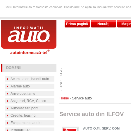
Siteul InformatiiAuto.ro foloseste cookie-uri. Cookie-urile ne ajuta sa imbunatatim serviciile no
Prima pagină
Noutăţi
Maşin
Acumulatori, baterii auto
Alarme auto
Anvelope, jante
Home
› Service auto
Asigurari, RCA, Casco
Automatizari porti
Service auto din ILFOV
Credite, leasing
Echipamente audio
AUTO O.F.I. SERV. COM
Instalatii GPL