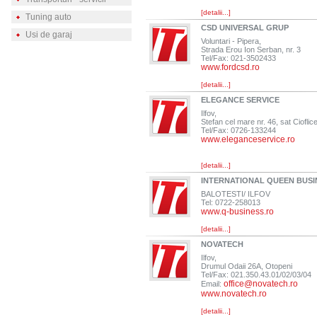
[detalii...]
Tuning auto
CSD UNIVERSAL GRUP
Usi de garaj
Voluntari - Pipera,
Strada Erou Ion Serban, nr. 3
Tel/Fax: 021-3502433
www.fordcsd.ro
[detalii...]
ELEGANCE SERVICE
Ilfov,
Stefan cel mare nr. 46, sat Cioflice
Tel/Fax: 0726-133244
www.eleganceservice.ro
[detalii...]
INTERNATIONAL QUEEN BUSI
BALOTESTI/ ILFOV
Tel: 0722-258013
www.q-business.ro
[detalii...]
NOVATECH
Ilfov,
Drumul Odaii 26A, Otopeni
Tel/Fax: 021.350.43.01/02/03/04
office@novatech.ro
Email:
www.novatech.ro
[detalii...]