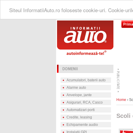
Siteul InformatiiAuto.ro foloseste cookie-uri. Cookie-uri
Prima
Acumulatori, baterii auto
Alarme auto
Anvelope, jante
Home
› Sc
Asigurari, RCA, Casco
Automatizari porti
Scoli
Credite, leasing
Echipamente audio
Instalatii GPL