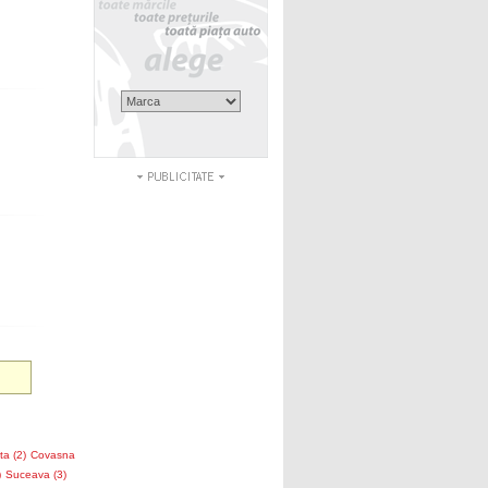
a (2)
Covasna
)
Suceava (3)