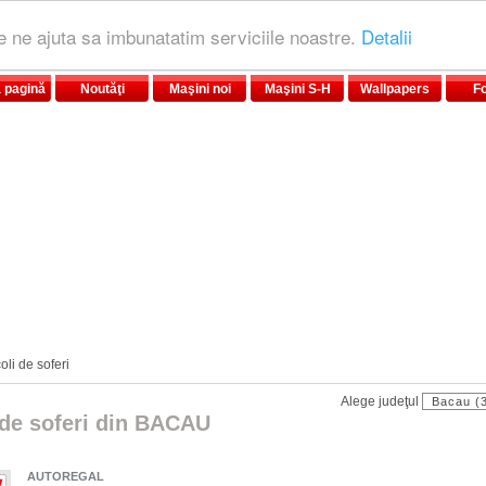
le ne ajuta sa imbunatatim serviciile noastre.
Detalii
 pagină
Noutăţi
Maşini noi
Maşini S-H
Wallpapers
F
oli de soferi
Alege judeţul
 de soferi din BACAU
AUTOREGAL