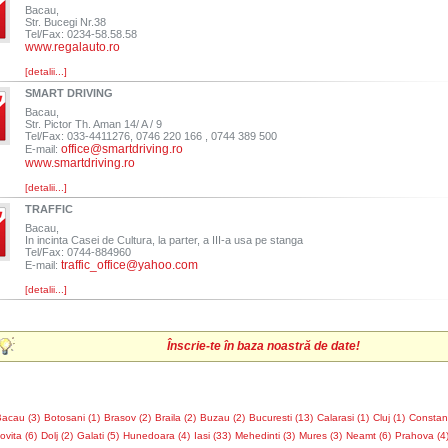
Bacau,
Str. Bucegi Nr.38
Tel/Fax: 0234-58.58.58
www.regalauto.ro
[detalii...]
SMART DRIVING
Bacau,
Str. Pictor Th. Aman 14/ A / 9
Tel/Fax: 033-4411276, 0746 220 166 , 0744 389 500
office@smartdriving.ro
E-mail:
www.smartdriving.ro
[detalii...]
TRAFFIC
Bacau,
In incinta Casei de Cultura, la parter, a III-a usa pe stanga
Tel/Fax: 0744-884960
traffic_office@yahoo.com
E-mail:
[detalii...]
Înscrie-te în baza noastră de date!
acau (3)
Botosani (1)
Brasov (2)
Braila (2)
Buzau (2)
Bucuresti (13)
Calarasi (1)
Cluj (1)
Constant
vita (6)
Dolj (2)
Galati (5)
Hunedoara (4)
Iasi (33)
Mehedinti (3)
Mures (3)
Neamt (6)
Prahova (4