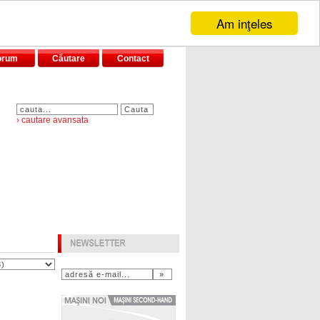
Am inţeles
orum
Căutare
Contact
› cautare avansata