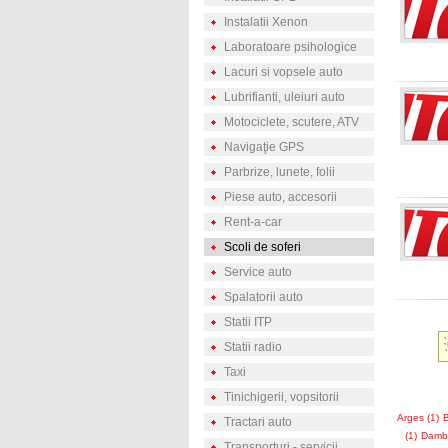
Instalatii Xenon
Laboratoare psihologice
Lacuri si vopsele auto
Lubrifianti, uleiuri auto
Motociclete, scutere, ATV
Navigaţie GPS
Parbrize, lunete, folii
Piese auto, accesorii
Rent-a-car
Scoli de soferi
Service auto
Spalatorii auto
Statii ITP
Statii radio
Taxi
Tinichigerii, vopsitorii
Arges (1)
B
Tractari auto
(1)
Dambo
Transporturi - servicii