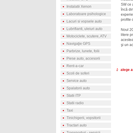
SW ce a
Instalatii Xenon
încă di
Laboratoare psihologice
experie
profite 
Lacuri si vopsele auto
Lubrifianti, uleiuri auto
Noul 20
litere 
Motociclete, scutere, ATV
acestea
Navigaţie GPS
şi un ac
Parbrize, lunete, folii
Piese auto, accesorii
Rent-a-car
alege a
Scoli de soferi
Service auto
Spalatorii auto
Statii ITP
Statii radio
Taxi
Tinichigerii, vopsitorii
Tractari auto
Transporturi - servicii