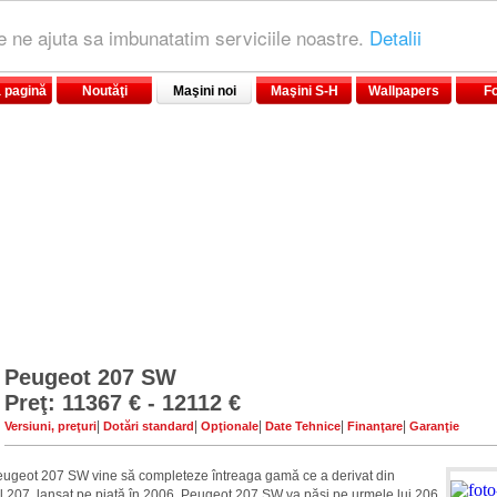
le ne ajuta sa imbunatatim serviciile noastre.
Detalii
 pagină
Noutăţi
Maşini noi
Maşini S-H
Wallpapers
F
Peugeot 207 SW
Preţ: 11367 € - 12112 €
|
|
|
|
|
Versiuni, preţuri
Dotări standard
Opţionale
Date Tehnice
Finanţare
Garanţie
ugeot 207 SW vine să completeze întreaga gamă ce a derivat din
 207, lansat pe piaţă în 2006. Peugeot 207 SW va păşi pe urmele lui 206