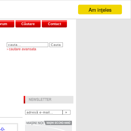
Am inţeles
orum
Căutare
Contact
› cautare avansata