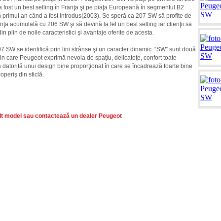
 fost un best selling în Franţa şi pe piaţa Europeană în segmentul B2
n primul an când a fost introdus(2003). Se speră ca 207 SW să profite de
nţa acumulată cu 206 SW şi să devină la fel un best selling iar clienţii sa
din plin de noile caracteristici şi avantaje oferite de acesta.
7 SW se identifică prin lini strânse şi un caracter dinamic. “SW” sunt două
prin care Peugeot exprimă nevoia de spaţiu, delicateţe, confort toate
 datorită unui design bine proporţionat în care se încadrează foarte bine
operiş din sticlă.
lt model sau contactează un dealer Peugeot