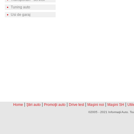
Tuning auto
Usi de garaj
|
|
|
|
|
|
Home
Ştiri auto
Promoţii auto
Drive test
Maşini noi
Maşini SH
Util
©2005 - 2021 Informaţii Auto. Toa