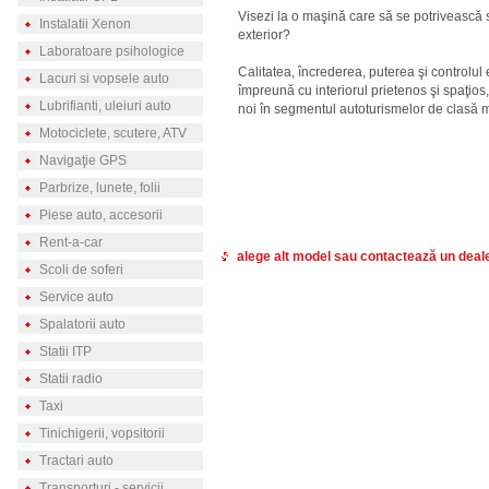
Visezi la o maşină care să se potrivească stil
Instalatii Xenon
exterior?
Laboratoare psihologice
Calitatea, încrederea, puterea şi controlul
Lacuri si vopsele auto
împreună cu interiorul prietenos şi spaţio
Lubrifianti, uleiuri auto
noi în segmentul autoturismelor de clasă 
Motociclete, scutere, ATV
Navigaţie GPS
Parbrize, lunete, folii
Piese auto, accesorii
Rent-a-car
alege alt model sau contactează un deal
Scoli de soferi
Service auto
Spalatorii auto
Statii ITP
Statii radio
Taxi
Tinichigerii, vopsitorii
Tractari auto
Transporturi - servicii