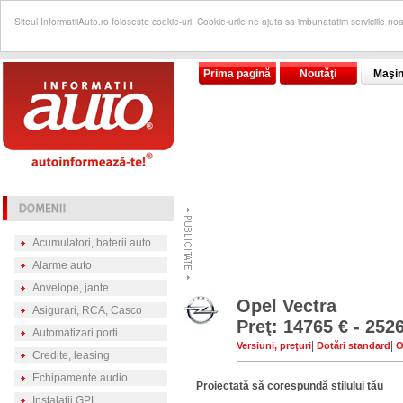
Siteul InformatiiAuto.ro foloseste cookie-uri. Cookie-urile ne ajuta sa imbunatatim serviciile no
Prima pagină
Noutăţi
Maşin
Acumulatori, baterii auto
Alarme auto
Anvelope, jante
Opel Vectra
Asigurari, RCA, Casco
Preţ: 14765 € - 252
Automatizari porti
|
|
Versiuni, preţuri
Dotări standard
O
Credite, leasing
Echipamente audio
Proiectată să corespundă stilului tău
Instalatii GPL