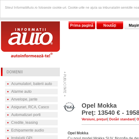
Siteul InformatiiAuto.ro foloseste cookie-uri. Cookie-urile ne ajuta sa imbunatatim serviciile no
Prima pagină
Noutăţi
Maşin
Acumulatori, baterii auto
Alarme auto
Anvelope, jante
Opel Mokka
Asigurari, RCA, Casco
Preţ: 13540 € - 195
Automatizari porti
|
|
Versiuni, preţuri
Dotări standard
O
Credite, leasing
Echipamente audio
Opel Mokka
Instalatii GPL
Cu noul model Mokka SUV, filozofia de de