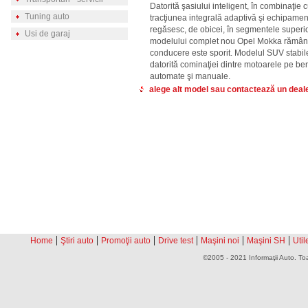
Datorită şasiului inteligent, în combinaţie 
Tuning auto
tracţiunea integrală adaptivă şi echipamen
regăsesc, de obicei, în segmentele superi
Usi de garaj
modelului complet nou Opel Mokka rămâne 
conducere este sporit. Modelul SUV stabil
datorită cominaţiei dintre motoarele pe ben
automate şi manuale.
alege alt model sau contactează un deal
|
|
|
|
|
|
Home
Ştiri auto
Promoţii auto
Drive test
Maşini noi
Maşini SH
Util
©2005 - 2021 Informaţii Auto. Toa