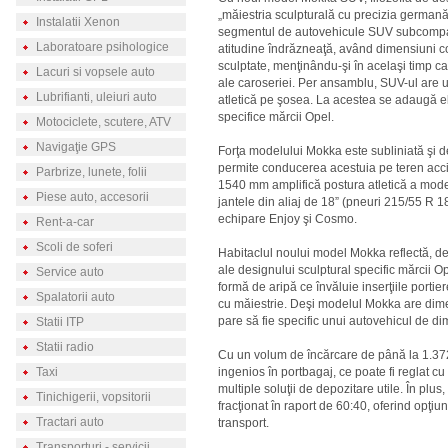
„măiestria sculpturală cu precizia german
Instalatii Xenon
segmentul de autovehicule SUV subcompa
Laboratoare psihologice
atitudine îndrăzneaţă, având dimensiuni co
sculptate, menţinându-şi în acelaşi timp cara
Lacuri si vopsele auto
ale caroseriei. Per ansamblu, SUV-ul are u
Lubrifianti, uleiuri auto
atletică pe şosea. La acestea se adaugă 
specifice mărcii Opel.
Motociclete, scutere, ATV
Navigaţie GPS
Forţa modelului Mokka este subliniată şi 
permite conducerea acestuia pe teren acci
Parbrize, lunete, folii
1540 mm amplifică postura atletică a mode
Piese auto, accesorii
jantele din aliaj de 18” (pneuri 215/55 R 1
echipare Enjoy şi Cosmo.
Rent-a-car
Scoli de soferi
Habitaclul noului model Mokka reflectă, de
ale designului sculptural specific mărcii O
Service auto
formă de aripă ce învăluie inserţiile portie
Spalatorii auto
cu măiestrie. Deşi modelul Mokka are dimen
pare să fie specific unui autovehicul de di
Statii ITP
Statii radio
Cu un volum de încărcare de până la 1.372 l
Taxi
ingenios în portbagaj, ce poate fi reglat 
multiple soluţii de depozitare utile. În plu
Tinichigerii, vopsitorii
fracţionat în raport de 60:40, oferind opţiun
Tractari auto
transport.
Transporturi - servicii