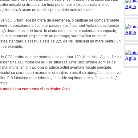
ozitie ridicată şi dreaptă, dar linia plafonului a fost coborâtă în mod
 şi formează acum un arc lin spre spatele autovehiculului.
vehicul urban, acesta oferă de asemenea, o mulţime de compartimente
i pentru depozitarea articolelor pasagerilor. Însă noul Agila nu găzduieste
inţă doar obiecte de bază. In ciuda dimensiunilor exterioare compacte,
el mini monocab dispune de un portbagaj surprinzător de mare.
atea standard a acestuia este de 225 de litri, suficient de mare pentru un
r, de exemplu.
de CO2 pentru ambele modele este de doar 120 g/km. Noul Agila - fie cu
e benzină sau motor diesel - se situează astfel sub limitele admise de
în mai multe ţări din Europa şi aduce astfel avantaje fiscale speciale.
iculul cu cinci locuri economic şi spaţios a reusit să ajungă la acest nivel
ilor fără folosirea unor tehnologii hibride suplimentare şi, în consecinţă,
umpe.
lt model sau contactează un dealer Opel