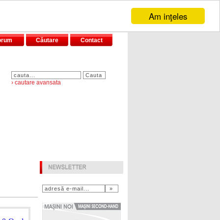
Am inţeles
orum
Căutare
Contact
› cautare avansata