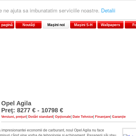
le ne ajuta sa imbunatatim serviciile noastre.
Detalii
 pagină
Noutăţi
Maşini noi
Maşini S-H
Wallpapers
F
Opel Agila
Preţ: 8277 € - 10798 €
|
|
|
|
|
Versiuni, preţuri
Dotări standard
Opţionale
Date Tehnice
Finanţare
Garanţie
a impresionantei economii de carburant, noul Opel Agila nu face
isuri când vine vorba de tehnologie şi echipament. Pasagerii săi stau