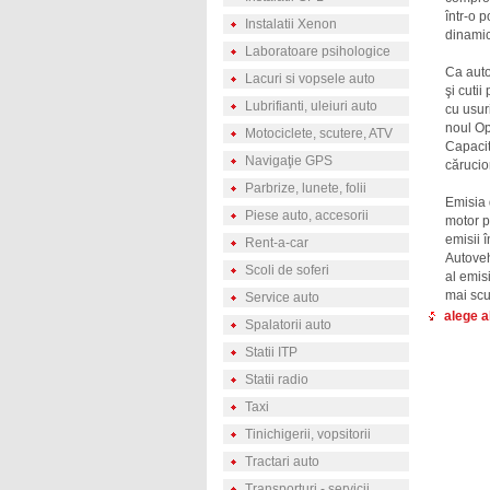
într-o p
Instalatii Xenon
dinamic
Laboratoare psihologice
Ca auto
Lacuri si vopsele auto
şi cuti
Lubrifianti, uleiuri auto
cu usur
noul Op
Motociclete, scutere, ATV
Capacit
Navigaţie GPS
cărucio
Parbrize, lunete, folii
Emisia 
Piese auto, accesorii
motor p
emisii 
Rent-a-car
Autoveh
Scoli de soferi
al emisi
mai sc
Service auto
alege a
Spalatorii auto
Statii ITP
Statii radio
Taxi
Tinichigerii, vopsitorii
Tractari auto
Transporturi - servicii