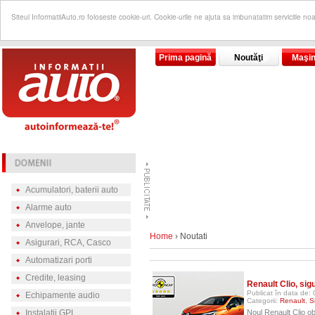
Siteul InformatiiAuto.ro foloseste cookie-uri. Cookie-urile ne ajuta sa imbunatatim serviciile no
Prima pagină
Noutăţi
Maşin
Acumulatori, baterii auto
Alarme auto
Anvelope, jante
Home
› Noutati
Asigurari, RCA, Casco
Automatizari porti
Credite, leasing
Renault Clio, sig
Publicat în data de:
Echipamente audio
Categorii:
Renault
,
S
Instalatii GPL
Noul Renault Clio ob