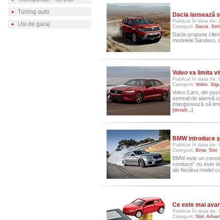
Tuning auto
Dacia lansează s
Publicat în data de: 
Usi de garaj
Categorii:
Dacia
,
Stiri
Dacia propune clienţ
modelele Sandero, 
Volvo va limita 
Publicat în data de: 
Categorii:
Volvo
,
Sig
Volvo Cars, din pozi
semnal de alarmă cu 
intenţionează să lim
[detalii...]
BMW introduce şt
Publicat în data de: 
Categorii:
Bmw
,
Stiri
.
BMW este un construc
conduce” nu este doa
ale fiecărui model c
Ce este mai avan
Publicat în data de: 
Categorii:
Stiri
,
Advert