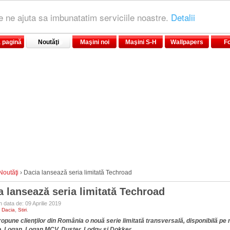
le ne ajuta sa imbunatatim serviciile noastre.
Detalii
 pagină
Noutăţi
Maşini noi
Maşini S-H
Wallpapers
F
Noutăţi
›
Dacia lansează seria limitată Techroad
a lansează seria limitată Techroad
n data de: 09 Aprilie 2019
:
,
.
Dacia
Stiri
opune clienţilor din România o nouă serie limitată transversală, disponibilă pe
, Logan, Logan MCV, Duster, Lodgy şi Dokker.