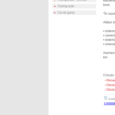
elementel
bord.
Tuning auto
Usi de garaj
*În cazu
Alături 
• sistem
• camera
• sistem
• volanu
Asemenea
km.
Citeşte 
› Renau
› Dacia
› Dacia
Comen
comme