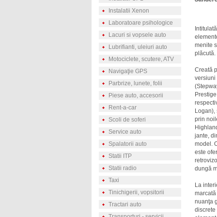
Instalatii Xenon
Laboratoare psihologice
Intitula
Lacuri si vopsele auto
elemente
menite s
Lubrifianti, uleiuri auto
plăcută.
Motociclete, scutere, ATV
Creată p
Navigaţie GPS
versiuni
Parbrize, lunete, folii
(Stepway
Prestige
Piese auto, accesorii
respecti
Rent-a-car
Logan), s
prin noi
Scoli de soferi
Highland
Service auto
jante, di
Spalatorii auto
model. O
este ofer
Statii ITP
retroviz
Statii radio
dungă m
Taxi
La interi
Tinichigerii, vopsitorii
marcată 
nuanţa gr
Tractari auto
discrete
Transporturi - servicii