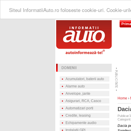
Siteul InformatiiAuto.ro foloseste cookie-uri. Cookie-uri
Prima
Acumulatori, baterii auto
Alarme auto
Anvelope, jante
Home
›
Asigurari, RCA, Casco
Daci
Automatizari porti
Credite, leasing
Publicat î
Categorii
Echipamente audio
Dacia pr
Instalatii GPL
Sandero