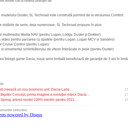
e textile cât la nivelul planşei de
l modelului Duster, SL Techroad este construită pornind de la versiunea Comfort.
de dotările de serie, deja numeroase, SL Techroad propune ȋn plus:
ul multimedia Media NAV (pentru Logan, Lodgy, Duster şi Dokker)
 video pentru parcarea cu spatele (pentru Logan, Logan MCV si Sandero)
ul Cruise Control (pentru Logan)
l si ornamentul schimbătorului de viteze îmbrăcate in piele (pentru Duster)
 întregii game Dacia, noua serie limitată beneficiază de garanţie de 3 ani în limi
şi:
lt creează un nou business unit, Dacia-Lada ...
17
 Bigster Concept, prima imagine a evoluţiei mărcii Dacia ...
17
 Spring, primul model 100% electric pentru 2021 ...
17
tariile cititorilor:
nts powered by
Disqus