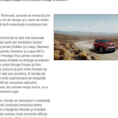
tă Techroad, aceasta se remarcă prin
 noi de design şi o serie de dotări
ă facă experienţa condusului mai
ornind de la cele mai avansate
 de serie ale modelelor Dacia*
 pentru Dokker şi Lodgy, Stepway
 pentru Sandero şi Logan MCV,
v Prestige Plus pentru modelul
eria limitată se distinge la exterior
le culori Rouge Fusion şi Gris
, precum şi prin noile modele de
n oţel sau aluminiu, în funcţie de
 notă suplimentară de eleganţă
ită de carcasele oglinzilor
oare, de culoare negru lucios, cu o
ediană roşie.
or, clienţii vor descoperi o ambianţă
de contrastul armonios dintre
i a tapiţeriei stilizate şi inserţiile
 de culoare roşie prezente atât pe