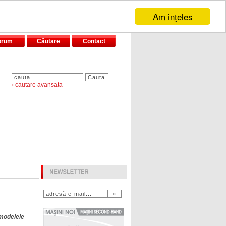
Am inţeles
orum
Căutare
Contact
› cautare avansata
 modelele