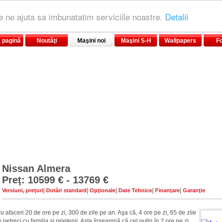
le ne ajuta sa imbunatatim serviciile noastre.
Detalii
 pagină
Noutăţi
Maşini noi
Maşini S-H
Wallpapers
F
Nissan Almera
Preţ: 10599 € - 13769 €
|
|
|
|
|
Versiuni, preţuri
Dotări standard
Opţionale
Date Tehnice
Finanţare
Garanţie
u afaceri 20 de ore pe zi, 300 de zile pe an. Aşa că, 4 ore pe zi, 65 de zile
 petreci cu familia şi prietenii. Asta înseamnă că cel puţin în 2 ore pe zi,