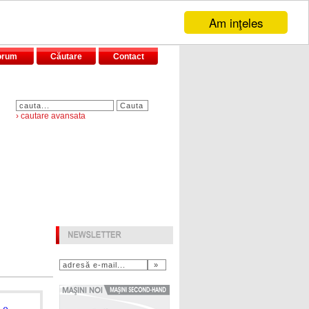
Am inţeles
orum
Căutare
Contact
› cautare avansata