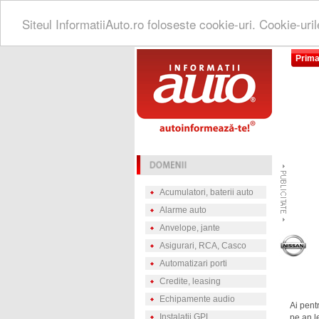
Siteul InformatiiAuto.ro foloseste cookie-uri. Cookie-uri
Prima
Acumulatori, baterii auto
Alarme auto
Anvelope, jante
Asigurari, RCA, Casco
Automatizari porti
Credite, leasing
Echipamente audio
Ai pentr
Instalatii GPL
pe an le