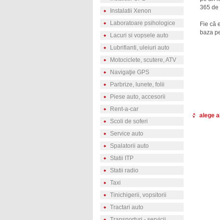
365 de 
Instalatii Xenon
Laboratoare psihologice
Fie că e
baza pe
Lacuri si vopsele auto
Lubrifianti, uleiuri auto
Motociclete, scutere, ATV
Navigaţie GPS
Parbrize, lunete, folii
Piese auto, accesorii
Rent-a-car
alege a
Scoli de soferi
Service auto
Spalatorii auto
Statii ITP
Statii radio
Taxi
Tinichigerii, vopsitorii
Tractari auto
Transporturi - servicii