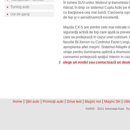
în lumea SUV-urilor. Motorul şi transmisi
Tuning auto
ridicat, în timp ce sistemul Cuplu Activ pe 
cu tracţiunea cea mai bună. Caroseria uşoa
Usi de garaj
de top şi o aerodinamică excelentă.
Mazda CX-5 are printre cele mai ridicate n
siguranţă activă de top care ajută la preven
care va protejează in cazul unei coliziuni.
farurile Bi-Xenon cu Controlul Fazei Lungi
apropierea altei maşini. Sistemul Adaptiv d
viraje pentru iluminarea optimă a drumului,
caroseriei protejează spaţiul interior in ca
alege alt model sau contactează un dea
|
|
|
|
|
|
Home
Ştiri auto
Promoţii auto
Drive test
Maşini noi
Maşini SH
Util
©2005 - 2021 Informaţii Auto. Toa