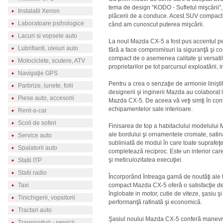
tema de design “KODO - Sufletul mişcării
Instalatii Xenon
plăcerii de a conduce. Acest SUV compact r
Laboratoare psihologice
când am cunoscut puterea mişcării.
Lacuri si vopsele auto
La noul Mazda CX-5 a fost pus accentul pe d
Lubrifianti, uleiuri auto
fără a face compromisuri la siguranţă şi 
compact de o asemenea calitate şi versatil
Motociclete, scutere, ATV
proprietarilor pe tot parcursul exploatării, i
Navigaţie GPS
Pentru a crea o senzaţie de armonie liniştit
Parbrize, lunete, folii
designerii şi inginerii Mazda au colaborat l
Piese auto, accesorii
Mazda CX-5. De aceea vă veţi simţi în cont
echipamentelor sale interioare.
Rent-a-car
Scoli de soferi
Finisarea de top a habitaclului modelului 
ale bordului şi ornamentele cromate, satina
Service auto
subliniată de modul în care toate suprafeţ
Spalatorii auto
completează reciproc. Este un interior care 
şi meticulozitatea execuţiei.
Statii ITP
Statii radio
Încorporând întreaga gamă de noutăţi ale
Taxi
compact Mazda CX-5 oferă o satisfacţie de
înglobate in motor, cutie de viteze, şasiu 
Tinichigerii, vopsitorii
performanţă rafinată şi economică.
Tractari auto
Şasiul noului Mazda CX-5 conferă manevrabili
Transporturi - servicii