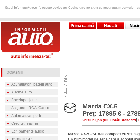
Siteul InformatiiAuto.ro foloseste cookie-uri. Cookie-urile ne ajuta sa imbunatatim serviciile no
Prima pagină
Noutăţi
Maşin
Acumulatori, baterii auto
Alarme auto
Anvelope, jante
Mazda CX-5
Asigurari, RCA, Casco
Preţ: 17895 € - 278
Automatizari porti
|
|
Versiuni, preţuri
Dotări standard
O
Credite, leasing
Echipamente audio
Mazda CX-5 - SUV-ul compact cu stil, sigu
Instalatii GPL
Ca prim model de serie care a adoptat av