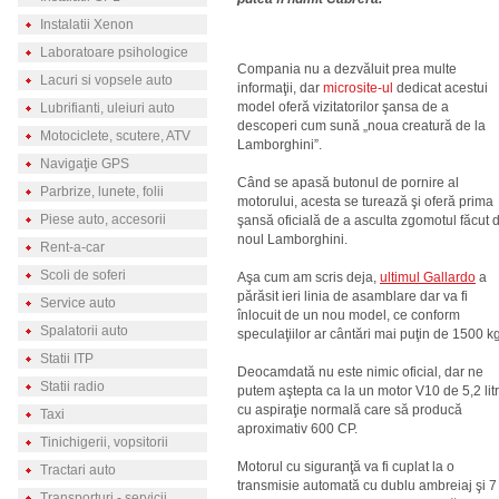
Instalatii Xenon
Laboratoare psihologice
Compania nu a dezvăluit prea multe
Lacuri si vopsele auto
informaţii, dar
microsite-ul
dedicat acestui
model oferă vizitatorilor şansa de a
Lubrifianti, uleiuri auto
descoperi cum sună „noua creatură de la
Motociclete, scutere, ATV
Lamborghini”.
Navigaţie GPS
Când se apasă butonul de pornire al
Parbrize, lunete, folii
motorului, acesta se turează şi oferă prima
Piese auto, accesorii
şansă oficială de a asculta zgomotul făcut 
noul Lamborghini.
Rent-a-car
Scoli de soferi
Aşa cum am scris deja,
ultimul Gallardo
a
părăsit ieri linia de asamblare dar va fi
Service auto
înlocuit de un nou model, ce conform
Spalatorii auto
speculaţiilor ar cântări mai puţin de 1500 kg
Statii ITP
Deocamdată nu este nimic oficial, dar ne
Statii radio
putem aştepta ca la un motor V10 de 5,2 litr
cu aspiraţie normală care să producă
Taxi
aproximativ 600 CP.
Tinichigerii, vopsitorii
Motorul cu siguranţă va fi cuplat la o
Tractari auto
transmisie automată cu dublu ambreiaj şi 7
Transporturi - servicii