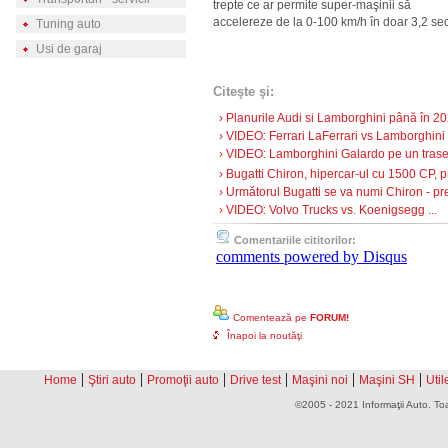
trepte ce ar permite super-maşinii să
accelereze de la 0-100 km/h în doar 3,2 se
Tuning auto
Usi de garaj
Citeşte şi:
› Planurile Audi si Lamborghini până în 202
› VIDEO: Ferrari LaFerrari vs Lamborghini 
› VIDEO: Lamborghini Galardo pe un traseu
› Bugatti Chiron, hipercar-ul cu 1500 CP, pre
› Următorul Bugatti se va numi Chiron - p
› VIDEO: Volvo Trucks vs. Koenigsegg ...
Comentariile cititorilor:
comments powered by
Disqus
Comentează pe
FORUM!
Înapoi la noutăţi
|
|
|
|
|
|
Home
Ştiri auto
Promoţii auto
Drive test
Maşini noi
Maşini SH
Util
©2005 - 2021 Informaţii Auto. Toa