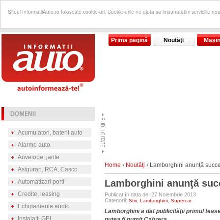
Siteul InformatiiAuto.ro foloseste cookie-uri. Cookie-urile ne ajuta sa imbunatatim serviciile no
Prima pagină
Noutăţi
Maşin
Acumulatori, baterii auto
Alarme auto
Anvelope, jante
Home
›
Noutăţi
›
Lamborghini anunţă succes
Asigurari, RCA, Casco
Lamborghini anunţă succ
Automatizari porti
Credite, leasing
Publicat în data de: 27 Noiembrie 2013
Categorii:
,
,
.
Stiri
Lamborghini
Supercar
Echipamente audio
Lamborghini a dat publicităţii primul tease
Instalatii GPL
putea fi numit Cabrera.