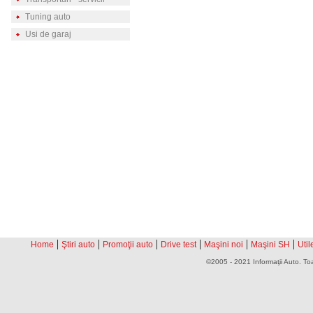
Tuning auto
Usi de garaj
|
|
|
|
|
|
Home
Ştiri auto
Promoţii auto
Drive test
Maşini noi
Maşini SH
Util
©2005 - 2021 Informaţii Auto. Toa