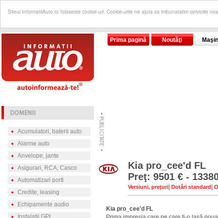
Siteul InformatiiAuto.ro foloseste cookie-uri. Cookie-urile ne ajuta sa imbunatatim serviciile no
Prima pagină
Noutăţi
Maşin
Acumulatori, baterii auto
Alarme auto
Anvelope, jante
Kia pro_cee'd FL
Asigurari, RCA, Casco
Preţ: 9501 € - 1338
Automatizari porti
|
|
Versiuni, preţuri
Dotări standard
O
Credite, leasing
Echipamente audio
Kia pro_cee'd FL
Instalatii GPL
Prima impresia care pe care ţi-o lasă noua 