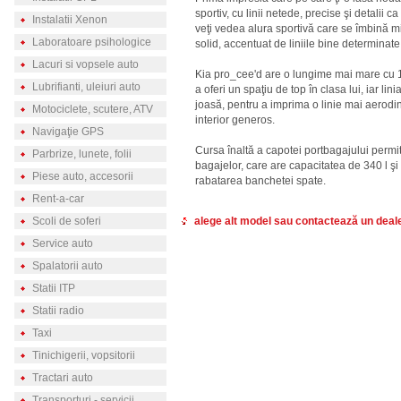
sportiv, cu linii netede, precise şi detalii c
Instalatii Xenon
veţi vedea alura sportivă care se îmbină mi
Laboratoare psihologice
solid, accentuat de liniile bine determinate
Lacuri si vopsele auto
Kia pro_cee'd are o lungime mai mare cu 
Lubrifianti, uleiuri auto
a oferi un spaţiu de top în clasa lui, iar l
joasă, pentru a imprima o linie mai aerodin
Motociclete, scutere, ATV
interior generos.
Navigaţie GPS
Cursa înaltă a capotei portbagajului permi
Parbrize, lunete, folii
bagajelor, care are capacitatea de 340 l şi
Piese auto, accesorii
rabatarea banchetei spate.
Rent-a-car
Scoli de soferi
alege alt model sau contactează un deal
Service auto
Spalatorii auto
Statii ITP
Statii radio
Taxi
Tinichigerii, vopsitorii
Tractari auto
Transporturi - servicii