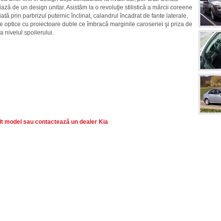
iază de un design unitar. Asistăm la o revoluţie stilistică a mărcii coreene
ată prin parbrizul puternic înclinat, calandrul încadrat de fante laterale,
le optice cu proiectoare duble ce îmbracă marginile caroseriei şi priza de
a nivelul spoilerului.
lt model sau contactează un dealer Kia