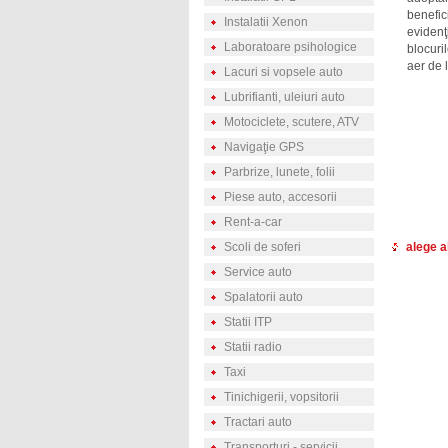
benefic
Instalatii Xenon
evidenţi
Laboratoare psihologice
blocuri
aer de l
Lacuri si vopsele auto
Lubrifianti, uleiuri auto
Motociclete, scutere, ATV
Navigaţie GPS
Parbrize, lunete, folii
Piese auto, accesorii
Rent-a-car
Scoli de soferi
alege a
Service auto
Spalatorii auto
Statii ITP
Statii radio
Taxi
Tinichigerii, vopsitorii
Tractari auto
Transporturi - servicii