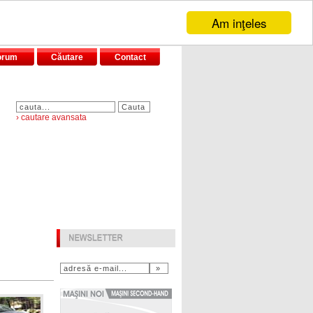
Am inţeles
orum
Căutare
Contact
› cautare avansata