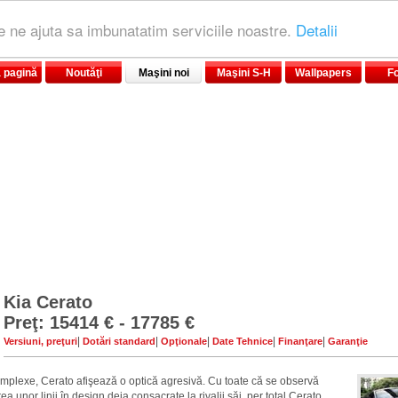
le ne ajuta sa imbunatatim serviciile noastre.
Detalii
 pagină
Noutăţi
Maşini noi
Maşini S-H
Wallpapers
F
Kia Cerato
Preţ: 15414 € - 17785 €
|
|
|
|
|
Versiuni, preţuri
Dotări standard
Opţionale
Date Tehnice
Finanţare
Garanţie
mplexe, Cerato afişează o optică agresivă. Cu toate că se observă
a unor linii în design deja consacrate la rivalii săi, per total Cerato