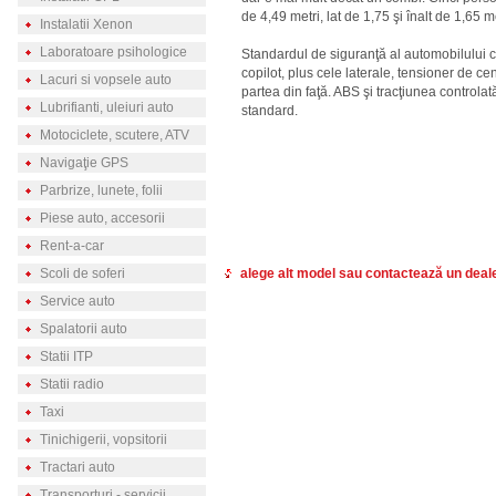
de 4,49 metri, lat de 1,75 şi înalt de 1,65 me
Instalatii Xenon
Laboratoare psihologice
Standardul de siguranţă al automobilului cr
copilot, plus cele laterale, tensioner de cent
Lacuri si vopsele auto
partea din faţă. ABS şi tracţiunea control
Lubrifianti, uleiuri auto
standard.
Motociclete, scutere, ATV
Navigaţie GPS
Parbrize, lunete, folii
Piese auto, accesorii
Rent-a-car
Scoli de soferi
alege alt model sau contactează un deal
Service auto
Spalatorii auto
Statii ITP
Statii radio
Taxi
Tinichigerii, vopsitorii
Tractari auto
Transporturi - servicii