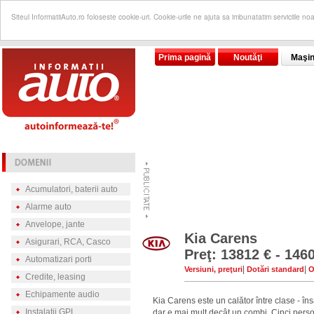
Siteul InformatiiAuto.ro foloseste cookie-uri. Cookie-urile ne ajuta sa imbunatatim serviciile no
Prima pagină
Noutăţi
Maşin
Acumulatori, baterii auto
Alarme auto
Anvelope, jante
Kia Carens
Asigurari, RCA, Casco
Preţ: 13812 € - 146
Automatizari porti
|
|
Versiuni, preţuri
Dotări standard
O
Credite, leasing
Echipamente audio
Kia Carens este un calător între clase - în
Instalatii GPL
dar e mai mult decât un combi. Cinci perso