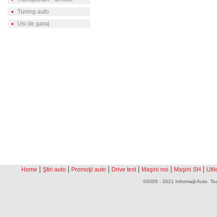
Tuning auto
Usi de garaj
|
|
|
|
|
|
Home
Ştiri auto
Promoţii auto
Drive test
Maşini noi
Maşini SH
Util
©2005 - 2021 Informaţii Auto. Toa