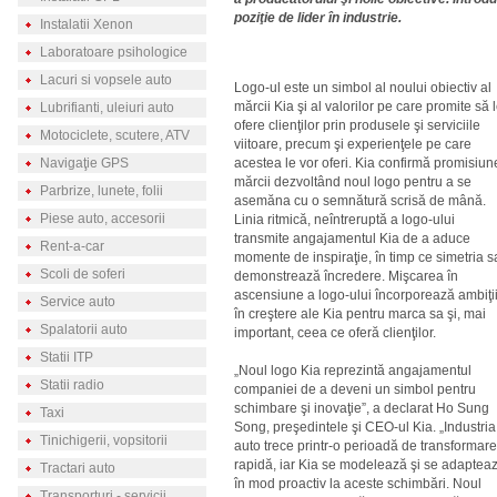
poziţie de lider în industrie.
Instalatii Xenon
Laboratoare psihologice
Lacuri si vopsele auto
Logo-ul este un simbol al noului obiectiv al
mărcii Kia şi al valorilor pe care promite să 
Lubrifianti, uleiuri auto
ofere clienţilor prin produsele şi serviciile
Motociclete, scutere, ATV
viitoare, precum şi experienţele pe care
Navigaţie GPS
acestea le vor oferi. Kia confirmă promisiu
mărcii dezvoltând noul logo pentru a se
Parbrize, lunete, folii
asemăna cu o semnătură scrisă de mână.
Piese auto, accesorii
Linia ritmică, neîntreruptă a logo-ului
transmite angajamentul Kia de a aduce
Rent-a-car
momente de inspiraţie, în timp ce simetria s
Scoli de soferi
demonstrează încredere. Mişcarea în
ascensiune a logo-ului încorporează ambiţii
Service auto
în creştere ale Kia pentru marca sa şi, mai
Spalatorii auto
important, ceea ce oferă clienţilor.
Statii ITP
„Noul logo Kia reprezintă angajamentul
Statii radio
companiei de a deveni un simbol pentru
schimbare şi inovaţie”, a declarat Ho Sung
Taxi
Song, preşedintele şi CEO-ul Kia. „Industria
Tinichigerii, vopsitorii
auto trece printr-o perioadă de transformare
rapidă, iar Kia se modelează şi se adaptea
Tractari auto
în mod proactiv la aceste schimbări. Noul
Transporturi - servicii