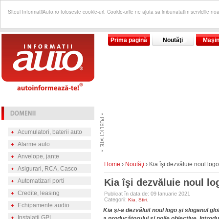
Siteul InformatiiAuto.ro foloseste cookie-uri. Cookie-urile ne ajuta sa imbunatatim serviciile no
Prima pagină
Noutăţi
Maşin
Acumulatori, baterii auto
Alarme auto
Anvelope, jante
Home
›
Noutăţi
›
Kia îşi dezvăluie noul logo
Asigurari, RCA, Casco
Kia îşi dezvăluie noul lo
Automatizari porti
Credite, leasing
Publicat în data de: 09 Ianuarie 2021
Categorii:
,
.
Kia
Stiri
Echipamente audio
Kia şi-a dezvăluit noul logo şi sloganul g
Instalatii GPL
a producătorului şi noile obiective. Introdu