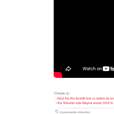
Citeşte şi:
› Noul Kia Rio facelift vine cu sistem de pr
› Kia Telluride este Maşina anului 2020 în 
Comentariile cititorilor: