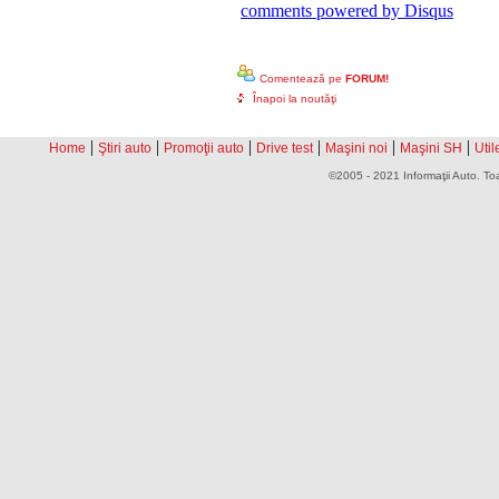
comments powered by
Disqus
Comentează pe
FORUM!
Înapoi la noutăţi
|
|
|
|
|
|
Home
Ştiri auto
Promoţii auto
Drive test
Maşini noi
Maşini SH
Util
©2005 - 2021 Informaţii Auto. Toa