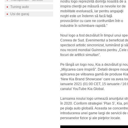
nostru logo reprezintă dorinţa noastră de a
inspira clienţii pe măsură ce nevoile lor de
Tuning auto
mobilitate evoluează, iar pentru angajaţii
Usi de garaj
noştri este un îndemn să facă faţă
provocărilor cu care ne confruntăm într-o
industrie în schimbare rapidă.”
Noul logo a fost dezvăluit în timpul unui sp
Coreea de Sud. Evenimentul a beneficiat de 3
spectacol artistic sincronizat, luminând şi să
nou record mondial Guinness pentru „Cele m
focuri de artificii simultan”.
Pe lângă un logo nou, Kia a dezvăluit şi nou
„Mişcarea care inspiră”. Detalii despre noua 
aplicarea pe viitoarea gamă de produse Kia, 
‘New Kia Brand Showcase’ care va avea loc 
ianuarie 2021 (01:00 CET, 15 ianuarie / 16:
canalul YouTube Kia Global.
Lansarea noului logo urmează anunţului stra
în 2020. Conform strategiei ‘Plan S’, Kia, pri
pe piaţa auto globală. Aceasta se concentre
introducerea unei game largi de servicii de m
persoanelor fizice şi ale pieţelor locale.