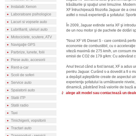
trăsăturile şi spaţiul unei limuzine. Modern,
Instalatii Xenon
XF întruchipează filozofia Jaguar de a cre
Laboratoare psihologice
astfel o nouă experienţă a şofatului: Sport
Lacuri si vopsele auto
În 2009, Jaguar extinde seria XF şi introd
Lubrifianti, uleiuri auto
de un nou motor şi de pachete de dotări sp
Motociclete, scutere, ATV
"Noul XF V6 Diesel S - care combină perfo
Navigaţie GPS
economie de combustibil, cu o acceleraţie 
viteză maximă de 275 km/h, un consum med
Parbrize, lunete, folii
emisii de CO2 de 179 g/km: Cu adevărat c
Piese auto, accesorii
Anul trecut când a fost lansat, XF a adus u
Rent-a-car
pentru Jaguar. Curând s-a dovedit a fi o m
Scoli de soferi
a depăşit aşteptările create de aspectul u
experienţa şofatului la următoarele nivel
Service auto
dinamică, păstrând însă valorile de bază a
Spalatorii auto
alege alt model sau contactează un deal
Statii ITP
Statii radio
Taxi
Tinichigerii, vopsitorii
Tractari auto
Transporturi - servicii