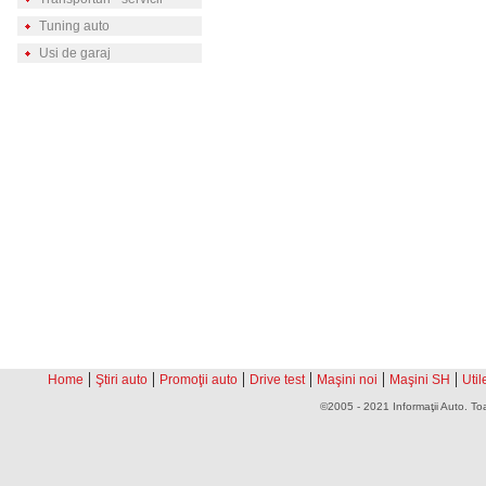
Tuning auto
Usi de garaj
|
|
|
|
|
|
Home
Ştiri auto
Promoţii auto
Drive test
Maşini noi
Maşini SH
Util
©2005 - 2021 Informaţii Auto. Toa