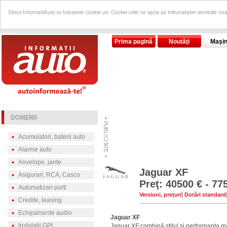
Siteul InformatiiAuto.ro foloseste cookie-uri. Cookie-urile ne ajuta sa imbunatatim serviciile no
Prima pagină
Noutăţi
Maşin
Acumulatori, baterii auto
Alarme auto
Anvelope, jante
Jaguar XF
Asigurari, RCA, Casco
Preţ: 40500 € - 77
Automatizari porti
|
Versiuni, preţuri
Dotări standard
Credite, leasing
Echipamente audio
Jaguar XF
Instalatii GPL
Jaguar XF combină stilul şi performanţa ma