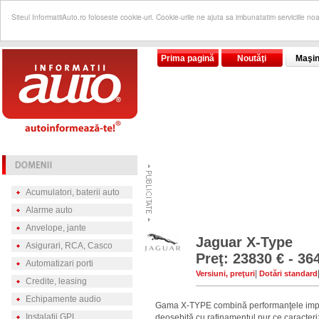
Siteul InformatiiAuto.ro foloseste cookie-uri. Cookie-urile ne ajuta sa imbunatatim serviciile no
Prima pagină
Noutăţi
Maşin
Acumulatori, baterii auto
Alarme auto
Anvelope, jante
Jaguar X-Type
Asigurari, RCA, Casco
Preţ: 23830 € - 36
Automatizari porti
|
Versiuni, preţuri
Dotări standard
Credite, leasing
Echipamente audio
Gama X-TYPE combină performanţele impre
Instalatii GPL
deosebită cu rafinamentul pur ce caract