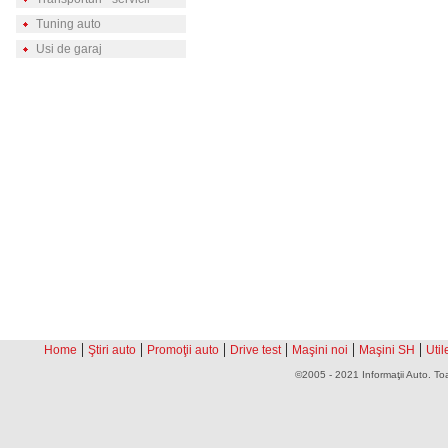
Tuning auto
Usi de garaj
|
|
|
|
|
|
Home
Ştiri auto
Promoţii auto
Drive test
Maşini noi
Maşini SH
Util
©2005 - 2021 Informaţii Auto. Toa