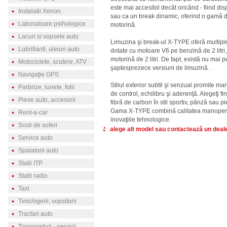
este mai accesibil decât oricând - fiind di
Instalatii Xenon
sau ca un break dinamic, oferind o gamă 
Laboratoare psihologice
motorină.
Lacuri si vopsele auto
Limuzina şi break-ul X-TYPE oferă multiple 
Lubrifianti, uleiuri auto
dotate cu motoare V6 pe benzină de 2 litri, 2,
motorină de 2 litri. De fapt, există nu mai 
Motociclete, scutere, ATV
şaptesprezece versiuni de limuzină .
Navigaţie GPS
Stilul exterior subtil şi senzual promite m
Parbrize, lunete, folii
de control, echilibru şi aderenţă. Alegeţi fin
Piese auto, accesorii
fibră de carbon în stil sportiv, pânză sau pi
Gama X-TYPE combină calitatea manoperei 
Rent-a-car
inovaţiile tehnologice.
Scoli de soferi
alege alt model sau contactează un deal
Service auto
Spalatorii auto
Statii ITP
Statii radio
Taxi
Tinichigerii, vopsitorii
Tractari auto
Transporturi - servicii