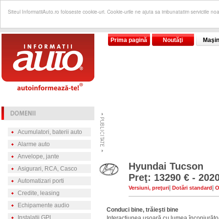
Siteul InformatiiAuto.ro foloseste cookie-uri. Cookie-urile ne ajuta sa imbunatatim serviciile no
Prima pagină
Noutăţi
Maşin
Acumulatori, baterii auto
Alarme auto
Anvelope, jante
Hyundai Tucson
Asigurari, RCA, Casco
Preţ: 13290 € - 202
Automatizari porti
|
|
Versiuni, preţuri
Dotări standard
O
Credite, leasing
Echipamente audio
Conduci bine, trăieşti bine
Instalatii GPL
Interacţiunea uşoară cu lumea înconjurătoa