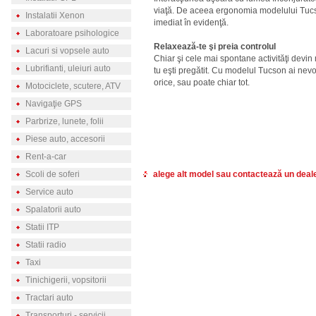
viaţă. De aceea ergonomia modelului Tucso
Instalatii Xenon
imediat în evidenţă.
Laboratoare psihologice
Relaxează-te şi preia controlul
Lacuri si vopsele auto
Chiar şi cele mai spontane activităţi devin 
Lubrifianti, uleiuri auto
tu eşti pregătit. Cu modelul Tucson ai nev
orice, sau poate chiar tot.
Motociclete, scutere, ATV
Navigaţie GPS
Parbrize, lunete, folii
Piese auto, accesorii
Rent-a-car
Scoli de soferi
alege alt model sau contactează un deal
Service auto
Spalatorii auto
Statii ITP
Statii radio
Taxi
Tinichigerii, vopsitorii
Tractari auto
Transporturi - servicii