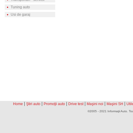
Tuning auto
Usi de garaj
|
|
|
|
|
|
Home
Ştiri auto
Promoţii auto
Drive test
Maşini noi
Maşini SH
Util
©2005 - 2021 Informaţii Auto. Toa