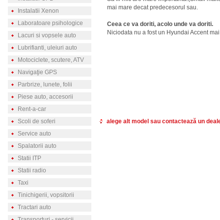
mai mare decat predecesorul sau.
Instalatii Xenon
Laboratoare psihologice
Ceea ce va doriti, acolo unde va doriti.
Niciodata nu a fost un Hyundai Accent ma
Lacuri si vopsele auto
Lubrifianti, uleiuri auto
Motociclete, scutere, ATV
Navigaţie GPS
Parbrize, lunete, folii
Piese auto, accesorii
Rent-a-car
Scoli de soferi
alege alt model sau contactează un deal
Service auto
Spalatorii auto
Statii ITP
Statii radio
Taxi
Tinichigerii, vopsitorii
Tractari auto
Transporturi - servicii