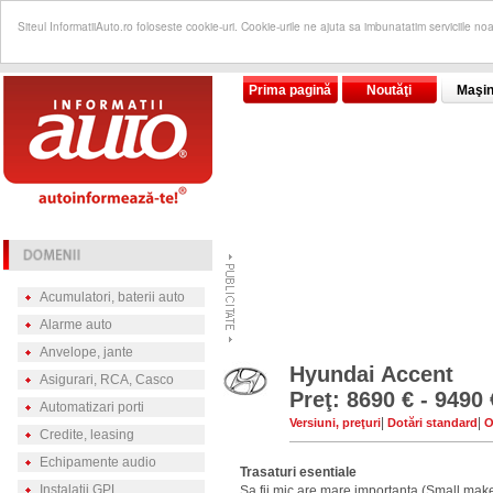
Siteul InformatiiAuto.ro foloseste cookie-uri. Cookie-urile ne ajuta sa imbunatatim serviciile no
Prima pagină
Noutăţi
Maşin
Acumulatori, baterii auto
Alarme auto
Anvelope, jante
Hyundai Accent
Asigurari, RCA, Casco
Preţ: 8690 € - 9490 
Automatizari porti
|
|
Versiuni, preţuri
Dotări standard
O
Credite, leasing
Echipamente audio
Trasaturi esentiale
Instalatii GPL
Sa fii mic are mare importanta.(Small mak