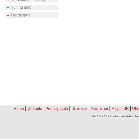
Tuning auto
Usi de garaj
|
|
|
|
|
|
Home
Ştiri auto
Promoţii auto
Drive test
Maşini noi
Maşini SH
Util
©2005 - 2021 Informaţii Auto. Toa