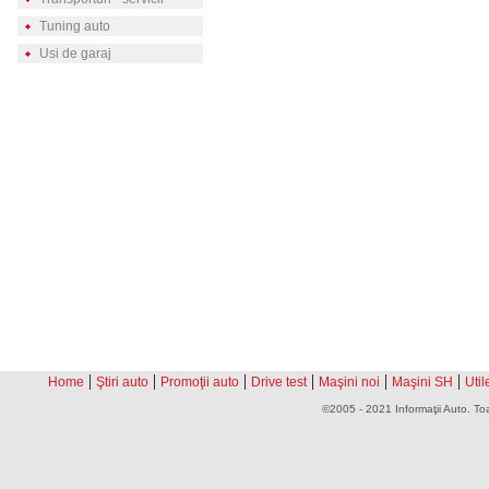
Tuning auto
Usi de garaj
|
|
|
|
|
|
Home
Ştiri auto
Promoţii auto
Drive test
Maşini noi
Maşini SH
Util
©2005 - 2021 Informaţii Auto. Toa