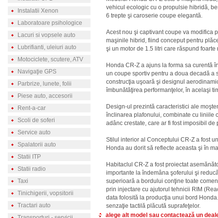
vehicul ecologic cu o propulsie hibridă, be
Instalatii Xenon
6 trepte şi caroserie coupe elegantă.
Laboratoare psihologice
Acest nou şi captivant coupe va modifica p
Lacuri si vopsele auto
maşinile hibrid, fiind conceput pentru plă
Lubrifianti, uleiuri auto
şi un motor de 1.5 litri care răspund foarte
Motociclete, scutere, ATV
Honda CR-Z a ajuns la forma sa curentă în
Navigaţie GPS
un coupe sportiv pentru a doua decadă a 
construcţia uşoară şi designul aerodinami
Parbrize, lunete, folii
îmbunătăţirea performanţelor, în acelaşi t
Piese auto, accesorii
Design-ul prezintă caracteristici ale moşten
Rent-a-car
înclinarea plafonului, combinate cu liniile
Scoli de soferi
adânc crestate, care ar fi fost imposibil d
Service auto
Stilul interior al Conceptului CR-Z a fost unan
Spalatorii auto
Honda au dorit să reflecte aceasta şi în ma
Statii ITP
Habitaclul CR-Z a fost proiectat asemănăt
Statii radio
importante la îndemâna şoferului şi reducâ
Taxi
superioară a bordului conţine toate comenz
prin injectare cu ajutorul tehnicii RIM (Re
Tinichigerii, vopsitorii
data folosită la producţia unui bord Honda.
Tractari auto
senzaţie tactilă plăcută suprafeţelor.
alege alt model sau contactează un dea
Transporturi - servicii