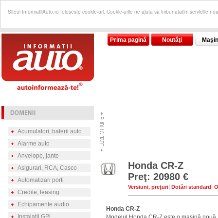
Siteul InformatiiAuto.ro foloseste cookie-uri. Cookie-urile ne ajuta sa imbunatatim serviciile no
Prima pagină
Noutăţi
Maşin
Acumulatori, baterii auto
Alarme auto
Anvelope, jante
Honda CR-Z
Asigurari, RCA, Casco
Preţ: 20980 €
Automatizari porti
|
|
Versiuni, preţuri
Dotări standard
O
Credite, leasing
Echipamente audio
Honda CR-Z
Instalatii GPL
Modelul Honda CR-Z este o maşină nouă, 