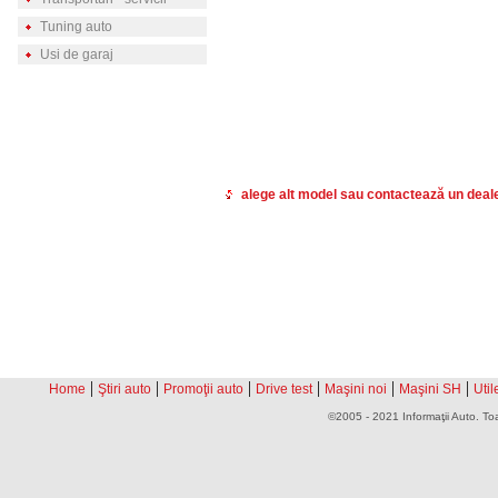
Tuning auto
Usi de garaj
alege alt model sau contactează un dea
|
|
|
|
|
|
Home
Ştiri auto
Promoţii auto
Drive test
Maşini noi
Maşini SH
Util
©2005 - 2021 Informaţii Auto. Toa