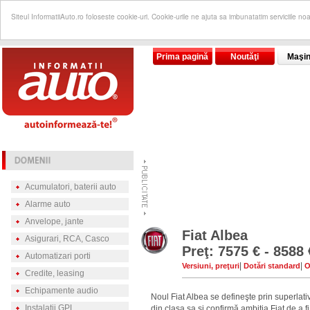
Siteul InformatiiAuto.ro foloseste cookie-uri. Cookie-urile ne ajuta sa imbunatatim serviciile no
Prima pagină
Noutăţi
Maşin
Acumulatori, baterii auto
Alarme auto
Anvelope, jante
Fiat Albea
Asigurari, RCA, Casco
Preţ: 7575 € - 8588 
Automatizari porti
|
|
Versiuni, preţuri
Dotări standard
O
Credite, leasing
Echipamente audio
Noul Fiat Albea se defineşte prin superlat
Instalatii GPL
din clasa sa şi confirmă ambiţia Fiat de a f