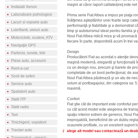
maşini al căror raport calitate/preţ este ne
Instalatii Xenon
Laboratoare psihologice
Prima serie Fiat Albea a impus pe piaţa ro
înălţimea aşteptărilor unei foarte largi cate
Lacuri si vopsele auto
performanţă şi fiabilitate şi a demonstrat c
Lubrifianti, uleiuri auto
timp şi autoturismul ideal pentru familia şi pr
Noul Fiat Albea ridică miza şi vă provoac
Motociclete, scutere, ATV
fiecare în parte, disponibilă acum în trei v
Navigaţie GPS
Design
Parbrize, lunete, folii
Producătorii Fiat au acordat o atenţie deos
Piese auto, accesorii
maşină modernă, elegantă şi funcţională în 
cu un design nou, precum şi barele de prot
Rent-a-car
completate de un bord perfecţionat, de as
Scoli de soferi
Noul Fiat Albea păstrează şi un atu de ne
volum al portbagajului, din categoria sa: 515 
Service auto
maximă.
Spalatorii auto
Confort
Statii ITP
Fiat ştie cât de important este confortul pe
Statii radio
cu cât acest model este alegerea de trans
Taxi
spaţiu interior extrem de generos, Noul Fi
ireproşabilă, beneficiind de un dublu regl
Tinichigerii, vopsitorii
scaunele profilate, cu un excelent suport 
Tractari auto
alege alt model sau contactează un deale
Transporturi - servicii