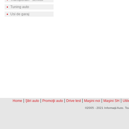
Tuning auto
Usi de garaj
|
|
|
|
|
|
Home
Ştiri auto
Promoţii auto
Drive test
Maşini noi
Maşini SH
Util
©2005 - 2021 Informaţii Auto. Toa