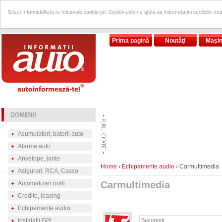
Siteul InformatiiAuto.ro foloseste cookie-uri. Cookie-urile ne ajuta sa imbunatatim serviciile no
Prima pagină
Noutăţi
Maşin
Acumulatori, baterii auto
Alarme auto
Anvelope, jante
Home
›
Echipamente audio
› Carmultimedia
Asigurari, RCA, Casco
Carmultimedia
Automatizari porti
Credite, leasing
Echipamente audio
Instalatii GPL
Bucuresti,