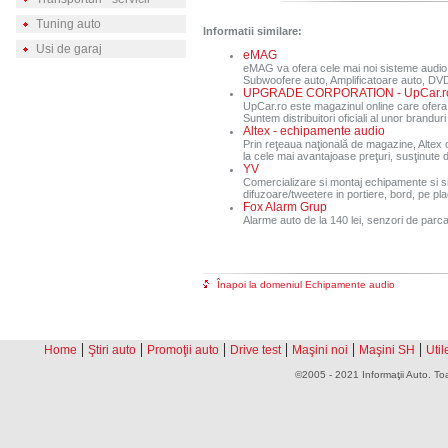
Tuning auto
Informatii similare:
Usi de garaj
eMAG
eMAG va ofera cele mai noi sisteme audio 
Subwoofere auto, Amplificatoare auto, DVD 
UPGRADE CORPORATION - UpCar.r
UpCar.ro este magazinul online care ofera 
Suntem distribuitori oficiali al unor brandur
Altex - echipamente audio
Prin reţeaua naţională de magazine, Altex 
la cele mai avantajoase preţuri, susţinute de
YV
Comercializare si montaj echipamente si si
difuzoare/tweetere in portiere, bord, pe pla
Fox Alarm Grup
Alarme auto de la 140 lei, senzori de parca
Înapoi la domeniul Echipamente audio
|
|
|
|
|
|
Home
Ştiri auto
Promoţii auto
Drive test
Maşini noi
Maşini SH
Util
©2005 - 2021 Informaţii Auto. Toa