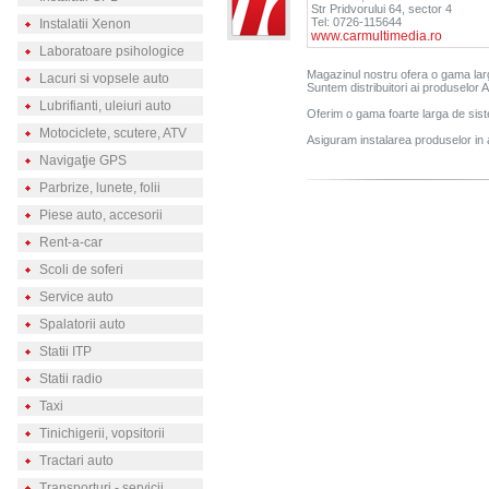
Str Pridvorului 64, sector 4
Tel: 0726-115644
Instalatii Xenon
www.carmultimedia.ro
Laboratoare psihologice
Magazinul nostru ofera o gama larg
Lacuri si vopsele auto
Suntem distribuitori ai produselor 
Lubrifianti, uleiuri auto
Oferim o gama foarte larga de sist
Motociclete, scutere, ATV
Asiguram instalarea produselor in a
Navigaţie GPS
Parbrize, lunete, folii
Piese auto, accesorii
Rent-a-car
Scoli de soferi
Service auto
Spalatorii auto
Statii ITP
Statii radio
Taxi
Tinichigerii, vopsitorii
Tractari auto
Transporturi - servicii