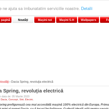
le ne ajuta sa imbunatatim serviciile noastre.
Detalii
 pagină
Noutăţi
Maşini noi
Maşini S-H
Wallpapers
F
Noutăţi
›
Dacia Spring, revoluţia electrică
 Spring, revoluţia electrică
în data de: 05 Martie 2020
:
,
,
,
.
Dacia
Concept
Stiri
Electric
pring prefigurează cea mai accesibilă maşină 100% electrică din Europa. Primu
mini al gamei Dacia, cu 4 locuri încăpătoare. O ofertă ideală atât pentru servici