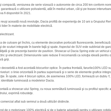
i compactă, versiunea de serie vizează o autonomie de circa 200 km conform nor
e garantează o utilizare polivalentă, atât în mediul urban, cât şi pe trasee interurba
va fi disponibil în 2021.
 reuşi această nouă revoluţie, Dacia profită de experienţa de 10 ani a Grupului Ren
i lider în materie de mobilitate electrică.
electrizant.
a de culoare gri închis, cu elemente decorative portocalii fluorescente, beneficiază 
şi de scuturi integrate în barele faţă şi spate. Aspectul de SUV este subliniat de gard
ălţată şi de prezenţa barelor de pavilion. Showcar-ul Dacia Spring este un vehicul
ctric şi electrizant. Dimensiunile sale reduse îl recomandă ca soluţia ideală pentru o 
ră griji.
e deosebită a fost acordată blocurilor optice. În partea frontală, farurile100% LED su
niveluri: o linie orizontală în partea superioară şi o serie de elemente grafice integr
cţie. În spate, cele 4 blocuri optice, de asemenea 100% LED, formează un dublu Y
a identitate luminoasă a modelelor Dacia.
rontală a showcar-ului Spring, cu noua semnătură luminoasă şi cu profilul specific a
drului, exprimă robusteţe.
 comercial aflat sub semnul a două utilizări distincte.
ind de o motorizare 100% electrică şi de o baterie adaptată pentru o utilizare cotid