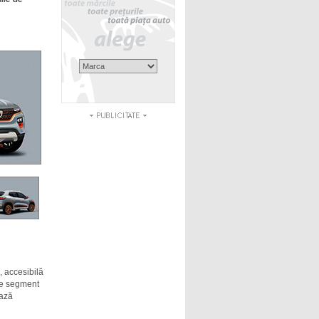
, accesibilă
 de segment
ează