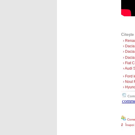
Citeşte 
› Renau
› Dacia
› Dacia
› Dacia
› Fiat 
› Audi 
› Ford 
› Noul 
› Hyund
Comen
comme
Come
Înapoi 