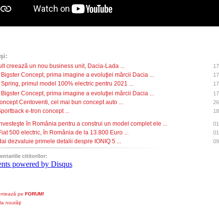
şi:
lt creează un nou business unit, Dacia-Lada ...
17
 Bigster Concept, prima imagine a evoluţiei mărcii Dacia ...
17
 Spring, primul model 100% electric pentru 2021 ...
17
 Bigster Concept, prima imagine a evoluţiei mărcii Dacia ...
17
Concept Centoventi, cel mai bun concept auto ...
26
Sportback e-tron concept ...
18
investeşte în România pentru a construi un model complet ele ...
01
Fiat 500 electric, în România de la 13.800 Euro ...
01
ai dezvaluie primele detalii despre IONIQ 5 ...
09
tariile cititorilor:
nts powered by
Disqus
ntează pe
FORUM!
la noutăţi