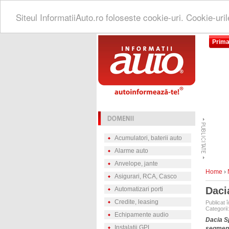
Siteul InformatiiAuto.ro foloseste cookie-uri. Cookie-uri
Prima
Acumulatori, baterii auto
Alarme auto
Anvelope, jante
Home
›
Asigurari, RCA, Casco
Dacia
Automatizari porti
Credite, leasing
Publicat 
Categorii
Echipamente audio
Dacia S
Instalatii GPL
segment 