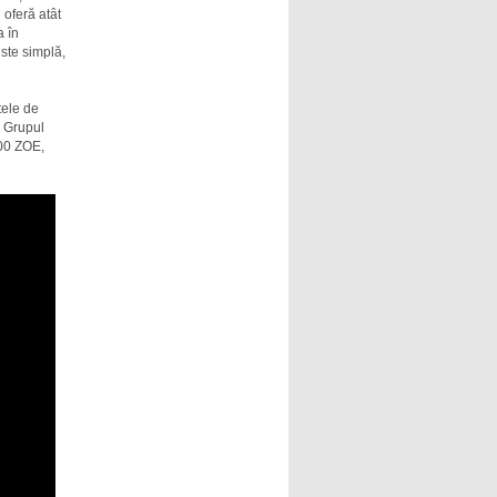
 oferă atât
a în
este simplă,
tele de
e Grupul
800 ZOE,