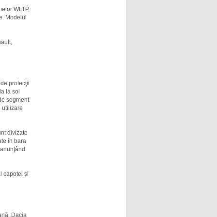
melor WLTP,
ne. Modelul
ault,
de protecţii
a la sol
 de segment
utilizare
nt divizate
ate în bara
, anunţând
l capotei şi
iană, Dacia