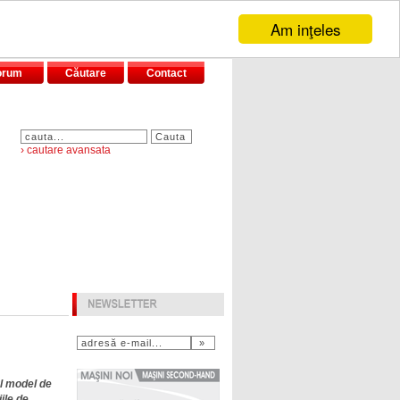
Am inţeles
orum
Căutare
Contact
› cautare avansata
l model de
ile de