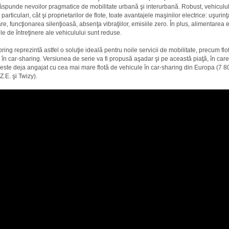
ăspunde nevoilor pragmatice de mobilitate urbană şi interurbană. Robust, vehiculul
r particulari, cât şi proprietarilor de flote, toate avantajele maşinilor electrice: uşurinţ
e, funcţionarea silenţioasă, absenţa vibraţiilor, emisiile zero. În plus, alimentarea 
le de întreţinere ale vehiculului sunt reduse.
ring reprezintă astfel o soluţie ideală pentru noile servicii de mobilitate, precum flo
 în car-sharing. Versiunea de serie va fi propusă aşadar şi pe această piaţă, în car
este deja angajat cu cea mai mare flotă de vehicule în car-sharing din Europa (7 
.E. şi Twizy).