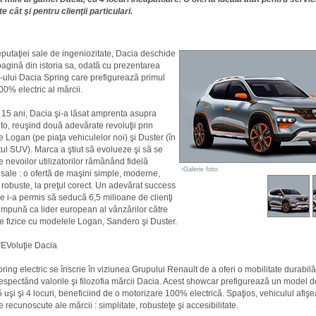
e cât şi pentru clienţii particulari.
eputaţiei sale de ingeniozitate, Dacia deschide
agină din istoria sa, odată cu prezentarea
ului Dacia Spring care prefigurează primul
0% electric al mărcii.
ii 15 ani, Dacia şi-a lăsat amprenta asupra
uto, reuşind două adevărate revoluţii prin
 Logan (pe piaţa vehiculelor noi) şi Duster (în
l SUV). Marca a ştiut să evolueze şi să se
 nevoilor utilizatorilor rămânând fidelă
›Galerie foto:
r sale : o ofertă de maşini simple, moderne,
şi robuste, la preţul corect. Un adevărat success
re i-a permis să seducă 6,5 milioane de clienţi
 impună ca lider european al vânzărilor către
 fizice cu modelele Logan, Sandero şi Duster.
EVoluţie Dacia
ring electric se înscrie în viziunea Grupului Renault de a oferi o mobilitate durabilă
 respectând valorile şi filozofia mărcii Dacia. Acest showcar prefigurează un model
5 uşi şi 4 locuri, beneficiind de o motorizare 100% electrică. Spaţios, vehiculul afiş
e recunoscute ale mărcii : simplitate, robusteţe şi accesibilitate.