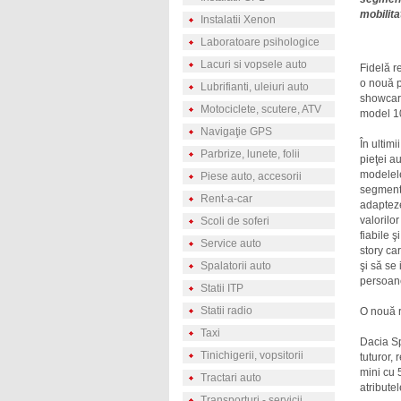
mobilitat
Instalatii Xenon
Laboratoare psihologice
Lacuri si vopsele auto
Fidelă r
o nouă p
Lubrifianti, uleiuri auto
showcar-
Motociclete, scutere, ATV
model 10
Navigaţie GPS
În ultim
Parbrize, lunete, folii
pieţei a
modelele
Piese auto, accesorii
segmentu
Rent-a-car
adapteze
valorilo
Scoli de soferi
fiabile 
Service auto
story ca
Spalatorii auto
şi să se
persoane
Statii ITP
Statii radio
O nouă r
Taxi
Dacia Sp
Tinichigerii, vopsitorii
tuturor,
mini cu 
Tractari auto
atributel
Transporturi - servicii