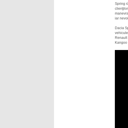
Spring r
clienţilo
manevrar
iar nevoi
Dacia Sp
vehicule
Renault 
Kangoo Z