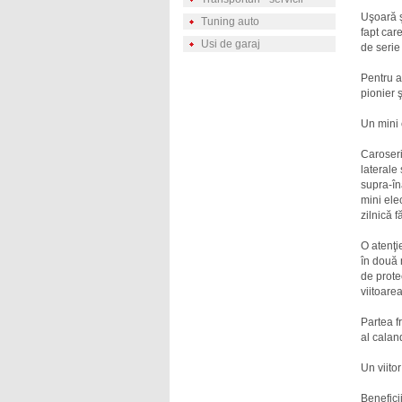
Uşoară ş
Tuning auto
fapt car
Usi de garaj
de serie 
Pentru a
pionier ş
Un mini 
Caroseri
laterale 
supra-în
mini ele
zilnică fă
O atenţi
în două 
de prote
viitoare
Partea f
al calan
Un viitor
Benefici