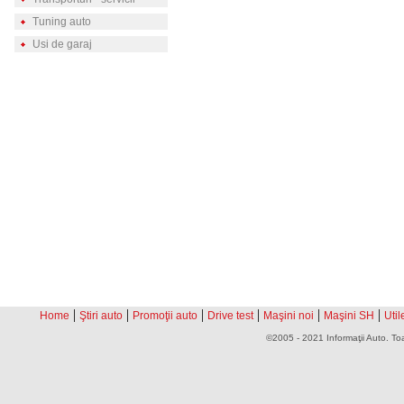
Tuning auto
Usi de garaj
|
|
|
|
|
|
Home
Ştiri auto
Promoţii auto
Drive test
Maşini noi
Maşini SH
Util
©2005 - 2021 Informaţii Auto. Toa