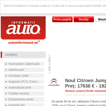
Siteul InformatiiAuto.ro foloseste cookie-uri. Cookie-urile ne ajuta sa imbunatatim serviciile no
Prima pagină
Noutăţi
Maşin
Acumulatori, baterii auto
Alarme auto
Anvelope, jante
Noul Citroen Jum
Asigurari, RCA, Casco
Preţ: 17638 € - 19
Automatizari porti
|
Versiuni, preţuri
Dotări standard
Credite, leasing
Echipamente audio
De peste 80 de ani, utilitarele Citroen con
Instalatii GPL
2006, noul Citroen Jumper continuă tradiţia