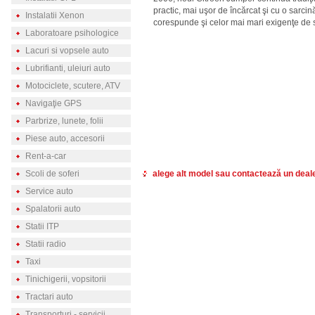
practic, mai uşor de încărcat şi cu o sarci
Instalatii Xenon
corespunde şi celor mai mari exigenţe de s
Laboratoare psihologice
Lacuri si vopsele auto
Lubrifianti, uleiuri auto
Motociclete, scutere, ATV
Navigaţie GPS
Parbrize, lunete, folii
Piese auto, accesorii
Rent-a-car
Scoli de soferi
alege alt model sau contactează un deal
Service auto
Spalatorii auto
Statii ITP
Statii radio
Taxi
Tinichigerii, vopsitorii
Tractari auto
Transporturi - servicii