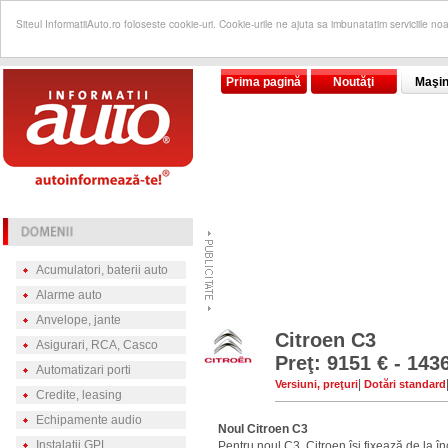
Siteul InformatiiAuto.ro foloseste cookie-uri. Cookie-urile ne ajuta sa imbunatatim serviciile no
Prima pagină
Noutăţi
Maşin
Acumulatori, baterii auto
Alarme auto
Anvelope, jante
Citroen C3
Asigurari, RCA, Casco
Preţ: 9151 € - 143
Automatizari porti
|
Versiuni, preţuri
Dotări standard
Credite, leasing
Echipamente audio
Noul Citroen C3
Instalatii GPL
Pentru noul C3, Citroen îşi fixează de la î