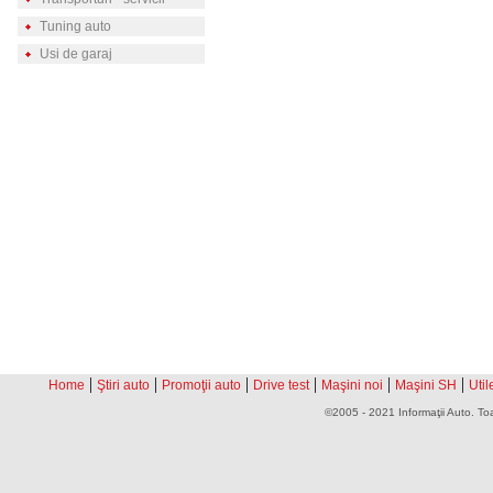
Tuning auto
Usi de garaj
|
|
|
|
|
|
Home
Ştiri auto
Promoţii auto
Drive test
Maşini noi
Maşini SH
Util
©2005 - 2021 Informaţii Auto. Toa