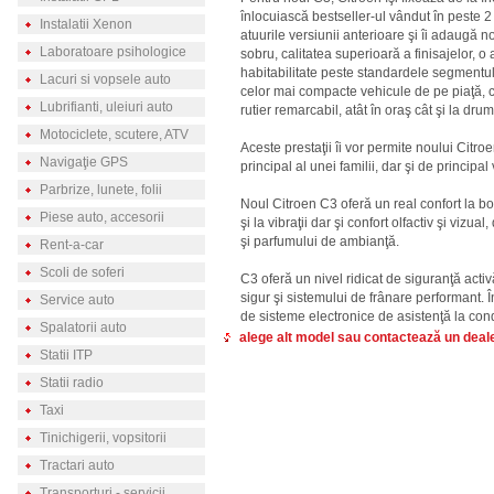
înlocuiască bestseller-ul vândut în peste 
Instalatii Xenon
atuurile versiunii anterioare şi îi adaugă 
Laboratoare psihologice
sobru, calitatea superioară a finisajelor, o 
habitabilitate peste standardele segmentu
Lacuri si vopsele auto
celor mai compacte vehicule de pe piaţă, c
Lubrifianti, uleiuri auto
rutier remarcabil, atât în oraş cât şi la drum
Motociclete, scutere, ATV
Aceste prestaţii îi vor permite noului Citro
Navigaţie GPS
principal al unei familii, dar şi de principal 
Parbrize, lunete, folii
Noul Citroen C3 oferă un real confort la bor
Piese auto, accesorii
şi la vibraţii dar şi confort olfactiv şi vizu
şi parfumului de ambianţă.
Rent-a-car
Scoli de soferi
C3 oferă un nivel ridicat de siguranţă acti
sigur şi sistemului de frânare performant. Î
Service auto
de sisteme electronice de asistenţă la cond
Spalatorii auto
alege alt model sau contactează un deal
Statii ITP
Statii radio
Taxi
Tinichigerii, vopsitorii
Tractari auto
Transporturi - servicii