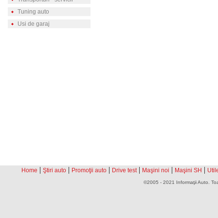
Tuning auto
Usi de garaj
|
|
|
|
|
|
Home
Ştiri auto
Promoţii auto
Drive test
Maşini noi
Maşini SH
Util
©2005 - 2021 Informaţii Auto. Toa