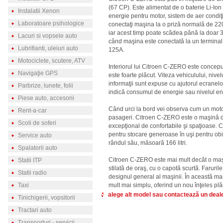
(67 CP). Este alimentat de o baterie Li-I
Instalatii Xenon
energie pentru motor, sistem de aer condiţi
Laboratoare psihologice
conectaţi maşina la o priză normală de 220
iar acest timp poate scădea până la doar 
Lacuri si vopsele auto
când maşina este conectată la un terminal
Lubrifianti, uleiuri auto
125A.
Motociclete, scutere, ATV
Interiorul lui Citroen C-ZERO este conceput
Navigaţie GPS
este foarte plăcut. Viteza vehiculului, nivelu
informaţii sunt expuse cu ajutorul ecranelor
Parbrize, lunete, folii
indică consumul de energie sau nivelul en
Piese auto, accesorii
Când urci la bord vei observa cum un moto
Rent-a-car
pasageri. Citroen C-ZERO este o maşină de
Scoli de soferi
excepţional de confortabile şi spaţioase.
pentru stocare generoase în uşi pentru obi
Service auto
rândul său, măsoară 166 litri.
Spalatorii auto
Citroen C-ZERO este mai mult decât o maş
Statii ITP
stilată de oraş, cu o capotă scurtă. Farurile
Statii radio
designul general al maşinii. În această ma
Taxi
mult mai simplu, oferind un nou înţeles pl
alege alt model sau contactează un deal
Tinichigerii, vopsitorii
Tractari auto
Transporturi - servicii