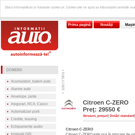
Siteul InformatiiAuto.ro foloseste cookie-uri. Cookie-urile ne ajuta sa imbunatatim serviciile no
Prima pagină
Noutăţi
Maşin
Acumulatori, baterii auto
Alarme auto
Anvelope, jante
Citroen C-ZERO
Asigurari, RCA, Casco
Preţ: 29550 €
Automatizari porti
|
Versiuni, preţuri
Dotări standard
Credite, leasing
Echipamente audio
Citroen C-ZERO
Instalatii GPL
Citroen C-ZERO este pus în mişcare de un