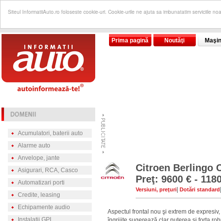
Siteul InformatiiAuto.ro foloseste cookie-uri. Cookie-urile ne ajuta sa imbunatatim serviciile no
Prima pagină
Noutăţi
Maşin
Acumulatori, baterii auto
Alarme auto
Anvelope, jante
Citroen Berlingo
Asigurari, RCA, Casco
Preţ: 9600 € - 118
Automatizari porti
|
Versiuni, preţuri
Dotări standard
Credite, leasing
Echipamente audio
Aspectul frontal nou şi extrem de expresiv
Instalatii GPL
îngrijite sugerează clar puterea şi forţa r