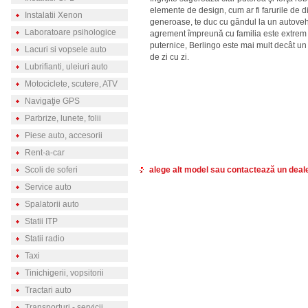
elemente de design, cum ar fi farurile de d
Instalatii Xenon
generoase, te duc cu gândul la un autovehi
Laboratoare psihologice
agrement împreună cu familia este extrem d
puternice, Berlingo este mai mult decât un 
Lacuri si vopsele auto
de zi cu zi.
Lubrifianti, uleiuri auto
Motociclete, scutere, ATV
Navigaţie GPS
Parbrize, lunete, folii
Piese auto, accesorii
Rent-a-car
Scoli de soferi
alege alt model sau contactează un deal
Service auto
Spalatorii auto
Statii ITP
Statii radio
Taxi
Tinichigerii, vopsitorii
Tractari auto
Transporturi - servicii