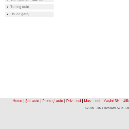
Tuning auto
Usi de garaj
|
|
|
|
|
|
Home
Ştiri auto
Promoţii auto
Drive test
Maşini noi
Maşini SH
Util
©2005 - 2021 Informaţii Auto. Toa