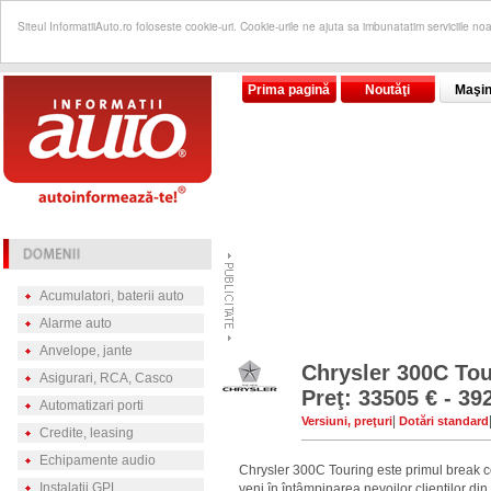
Siteul InformatiiAuto.ro foloseste cookie-uri. Cookie-urile ne ajuta sa imbunatatim serviciile no
Prima pagină
Noutăţi
Maşin
Acumulatori, baterii auto
Alarme auto
Anvelope, jante
Chrysler 300C Tou
Asigurari, RCA, Casco
Preţ: 33505 € - 39
Automatizari porti
|
Versiuni, preţuri
Dotări standard
Credite, leasing
Echipamente audio
Chrysler 300C Touring este primul break 
Instalatii GPL
veni în întâmpinarea nevoilor clienţilor di