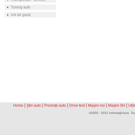
Tuning auto
Usi de garaj
|
|
|
|
|
|
Home
Ştiri auto
Promoţii auto
Drive test
Maşini noi
Maşini SH
Util
©2005 - 2021 Informaţii Auto. Toa