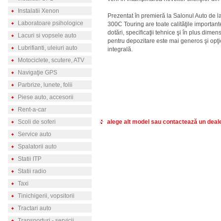
Instalatii Xenon
Prezentat în premieră la Salonul Auto de 
Laboratoare psihologice
300C Touring are toate calităţile importan
dotări, specificaţii tehnice şi în plus dimen
Lacuri si vopsele auto
pentru depozitare este mai generos şi opţi
Lubrifianti, uleiuri auto
integrală.
Motociclete, scutere, ATV
Navigaţie GPS
Parbrize, lunete, folii
Piese auto, accesorii
Rent-a-car
Scoli de soferi
alege alt model sau contactează un deal
Service auto
Spalatorii auto
Statii ITP
Statii radio
Taxi
Tinichigerii, vopsitorii
Tractari auto
Transporturi - servicii