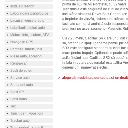
prima de 4,6 litri V8 Northstar, cu 32 valve 
Instalatii Xenon
Transmisia este asigurată de cutii de vitez
Laboratoare psihologice
incluzând sistemul Driver Shift Control (ce
a treptelor de viteză), sistemul de frânare co
Lacuri si vopsele auto
facilitate ce merită amintită este suspensia 
Lubrifianti, uleiuri auto
premieră pe acest segment - Magnetic Rid
Motociclete, scutere, ATV
Cu 2,96 metri, Cadillac SRX are unul din 
Navigaţie GPS
sa, oferind un spaţiu generos pentru picio
SRX este configurat standard cu cinci locur
Parbrize, lunete, folii
mare pentru bagaje. Opţional se poate adă
Piese auto, accesorii
astfel încânt noul Cadillac SRX să poată tr
(aflată în dotarea opţională) este „Ultra Vi
Rent-a-car
dimensiuni, manevrat electric.
Scoli de soferi
Service auto
alege alt model sau contactează un deale
Spalatorii auto
Statii ITP
Statii radio
Taxi
Tinichigerii, vopsitorii
Tractari auto
Transporturi - servicii