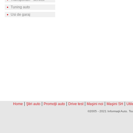
Tuning auto
Usi de garaj
|
|
|
|
|
|
Home
Ştiri auto
Promoţii auto
Drive test
Maşini noi
Maşini SH
Util
©2005 - 2021 Informaţii Auto. Toa