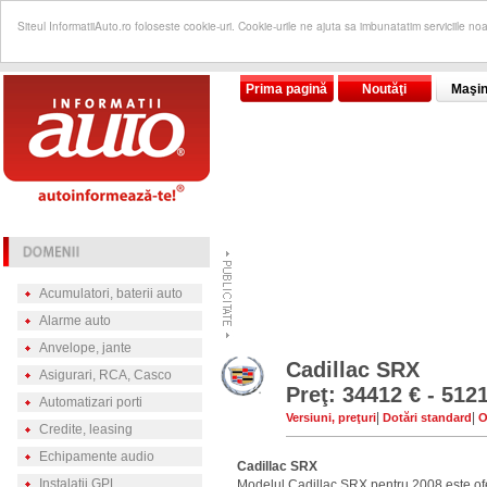
Siteul InformatiiAuto.ro foloseste cookie-uri. Cookie-urile ne ajuta sa imbunatatim serviciile no
Prima pagină
Noutăţi
Maşin
Acumulatori, baterii auto
Alarme auto
Anvelope, jante
Cadillac SRX
Asigurari, RCA, Casco
Preţ: 34412 € - 512
Automatizari porti
|
|
Versiuni, preţuri
Dotări standard
O
Credite, leasing
Echipamente audio
Cadillac SRX
Instalatii GPL
Modelul Cadillac SRX pentru 2008 este ofer