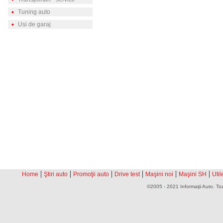
Tuning auto
Usi de garaj
|
|
|
|
|
|
Home
Ştiri auto
Promoţii auto
Drive test
Maşini noi
Maşini SH
Util
©2005 - 2021 Informaţii Auto. Toa