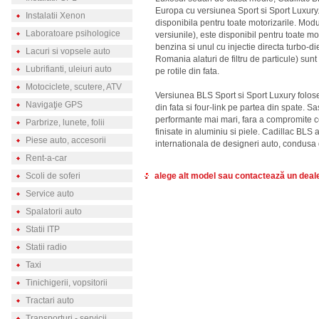
Europa cu versiunea Sport si Sport Luxury
Instalatii Xenon
disponibila pentru toate motorizarile. Modul
Laboratoare psihologice
versiunile), este disponibil pentru toate mo
benzina si unul cu injectie directa turbo-d
Lacuri si vopsele auto
Romania alaturi de filtru de particule) sun
Lubrifianti, uleiuri auto
pe rotile din fata.
Motociclete, scutere, ATV
Versiunea BLS Sport si Sport Luxury folo
Navigaţie GPS
din fata si four-link pe partea din spate. Sa
performante mai mari, fara a compromite c
Parbrize, lunete, folii
finisate in aluminiu si piele. Cadillac BLS 
Piese auto, accesorii
internationala de designeri auto, condusa
Rent-a-car
Scoli de soferi
alege alt model sau contactează un deale
Service auto
Spalatorii auto
Statii ITP
Statii radio
Taxi
Tinichigerii, vopsitorii
Tractari auto
Transporturi - servicii