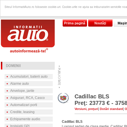
Siteul InformatiiAuto.ro foloseste cookie-uri. Cookie-urile ne ajuta sa imbunatatim serviciile no
Prima pagină
Noutăţi
Maşin
Acumulatori, baterii auto
Alarme auto
Anvelope, jante
Cadillac BLS
Asigurari, RCA, Casco
Preţ: 23773 € - 375
Automatizari porti
|
|
Versiuni, preţuri
Dotări standard
O
Credite, leasing
Echipamente audio
Cadillac BLS
Instalatii GPL
Luxosul sedan de clasa medie, Cadillac BL