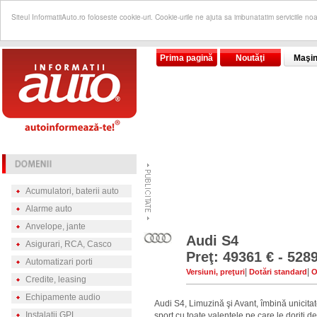
Siteul InformatiiAuto.ro foloseste cookie-uri. Cookie-urile ne ajuta sa imbunatatim serviciile no
Prima pagină
Noutăţi
Maşin
Acumulatori, baterii auto
Alarme auto
Anvelope, jante
Audi S4
Asigurari, RCA, Casco
Preţ: 49361 € - 528
Automatizari porti
|
|
Versiuni, preţuri
Dotări standard
O
Credite, leasing
Echipamente audio
Audi S4, Limuzină şi Avant, îmbină unicitat
Instalatii GPL
sport cu toate valenţele pe care le doriţi d