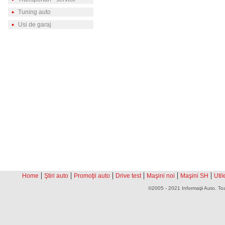
Tuning auto
Usi de garaj
|
|
|
|
|
|
Home
Ştiri auto
Promoţii auto
Drive test
Maşini noi
Maşini SH
Util
©2005 - 2021 Informaţii Auto. Toa