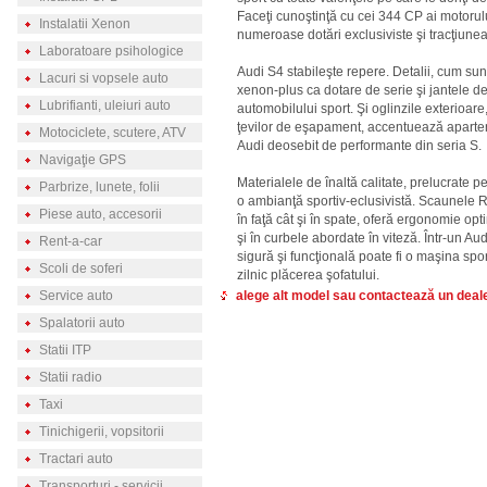
Faceţi cunoştinţă cu cei 344 CP ai motorul
Instalatii Xenon
numeroase dotări exclusiviste şi tracţiunea
Laboratoare psihologice
Audi S4 stabileşte repere. Detalii, cum sun
Lacuri si vopsele auto
xenon-plus ca dotare de serie şi jantele 
Lubrifianti, uleiuri auto
automobilului sport. Şi oglinzile exterioare, 
ţevilor de eşapament, accentuează aparten
Motociclete, scutere, ATV
Audi deosebit de performante din seria S.
Navigaţie GPS
Materialele de înaltă calitate, prelucrate pe
Parbrize, lunete, folii
o ambianţă sportiv-eclusivistă. Scaunele R
Piese auto, accesorii
în faţă cât şi în spate, oferă ergonomie opti
şi în curbele abordate în viteză. Într-un Aud
Rent-a-car
sigură şi funcţională poate fi o maşina sport
Scoli de soferi
zilnic plăcerea şofatului.
Service auto
alege alt model sau contactează un deal
Spalatorii auto
Statii ITP
Statii radio
Taxi
Tinichigerii, vopsitorii
Tractari auto
Transporturi - servicii