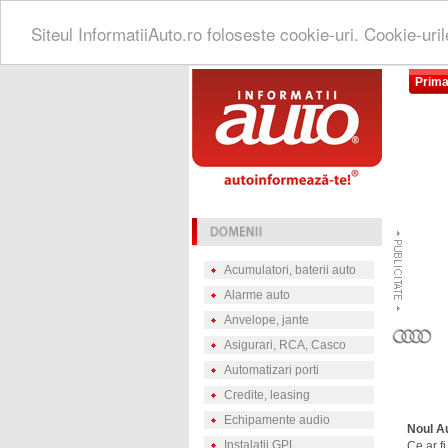
Siteul InformatiiAuto.ro foloseste cookie-uri. Cookie-uri
Prima
Acumulatori, baterii auto
Alarme auto
Anvelope, jante
Asigurari, RCA, Casco
Automatizari porti
Credite, leasing
Echipamente audio
Noul A
Instalatii GPL
Ce ar fi