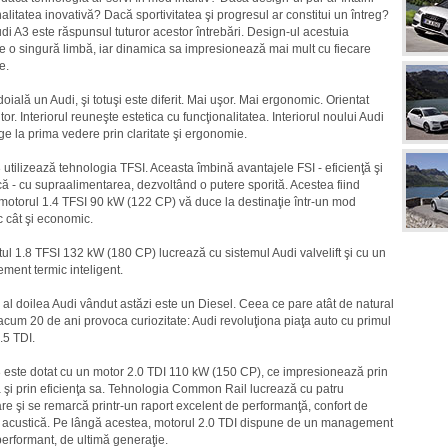
alitatea inovativă? Dacă sportivitatea şi progresul ar constitui un întreg?
di A3 este răspunsul tuturor acestor întrebări. Design-ul acestuia
e o singură limbă, iar dinamica sa impresionează mai mult cu fiecare
e.
oială un Audi, şi totuşi este diferit. Mai uşor. Mai ergonomic. Orientat
itor. Interiorul reuneşte estetica cu funcţionalitatea. Interiorul noului Audi
ge la prima vedere prin claritate şi ergonomie.
 utilizează tehnologia TFSI. Aceasta îmbină avantajele FSI - eficienţă şi
ă - cu supraalimentarea, dezvoltând o putere sporită. Acestea fiind
motorul 1.4 TFSI 90 kW (122 CP) vă duce la destinaţie într-un mod
c cât şi economic.
ul 1.8 TFSI 132 kW (180 CP) lucrează cu sistemul Audi valvelift şi cu un
ent termic inteligent.
 al doilea Audi vândut astăzi este un Diesel. Ceea ce pare atât de natural
 acum 20 de ani provoca curiozitate: Audi revoluţiona piaţa auto cu primul
.5 TDI.
 este dotat cu un motor 2.0 TDI 110 kW (150 CP), ce impresionează prin
 şi prin eficienţa sa. Tehnologia Common Rail lucrează cu patru
are şi se remarcă printr-un raport excelent de performanţă, confort de
 acustică. Pe lângă acestea, motorul 2.0 TDI dispune de un management
performant, de ultimă generaţie.