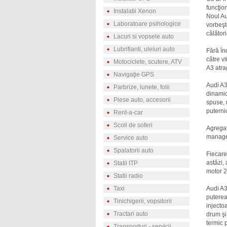
funcţion
Instalatii Xenon
Noul Au
Laboratoare psihologice
vorbeşt
călători
Lacuri si vopsele auto
Lubrifianti, uleiuri auto
Fără înd
către vi
Motociclete, scutere, ATV
A3 atra
Navigaţie GPS
Audi A3
Parbrize, lunete, folii
dinamic
Piese auto, accesorii
spuse, 
puterni
Rent-a-car
Scoli de soferi
Agregat
managem
Service auto
Spalatorii auto
Fiecare
astăzi,
Statii ITP
motor 2
Statii radio
Taxi
Audi A3
puterea
Tinichigerii, vopsitorii
injecto
Tractari auto
drum şi
termic 
Transporturi - servicii