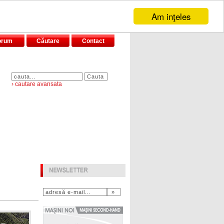
Am inţeles
orum
Căutare
Contact
› cautare avansata