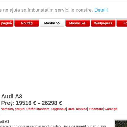
le ne ajuta sa imbunatatim serviciile noastre.
Detalii
 pagină
Noutăţi
Maşini noi
Maşini S-H
Wallpapers
F
Audi A3
Preţ: 19516 € - 26298 €
|
|
|
|
|
Versiuni, preţuri
Dotări standard
Opţionale
Date Tehnice
Finanţare
Garanţie
udi A3
 dacă tehnologia ar servi în mod intuitiv? Dacă design-ul pur ar întâlni