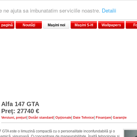
le ne ajuta sa imbunatatim serviciile noastre.
Detalii
 pagină
Noutăţi
Maşini noi
Maşini S-H
Wallpapers
F
Alfa 147 GTA
Preţ: 27740 €
|
|
|
|
|
Versiuni, preţuri
Dotări standard
Opţionale
Date Tehnice
Finanţare
Garanţie
7 GTA este o limuzină compactă cu o personalitate inconfundabilă şi o
inamică, viguroasă. O concentrare de manevrabilitate, înaltă tehnologie şi