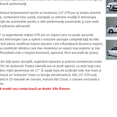
dinară performanţă.
dinarul temperament sportiv al modelului 147 GTA pur şi simplu domină
, combinând linia curată, esenţială cu ultimele noutăţi în tehnologia
cţiei de automobile pentru a oferi performanţe pasionante şi care redă
ui plăcerea adevarată.
7 cu legendarele iniţiale GTA are un aspect care nu poate ascunde
alul tehnologiei care a suferit o revizuire aproape completă faţă de Alfa
 fost aduse modificari tuturor pieselor care influenţează dinamica maşinii,
va modificări stilistice care dau modelului un aspect mai puternic şi mai
. Rezultatul este o maşină frumoasă, agresivă, ferm ancorată de şosea.
din faţă apare alungită, sugerând vigoarea şi puterea inovatorului motor
24V de dedesubt. Partea laterală are un profil agresiv, cu aripi largi care
esc roţile generoase de 17”. În spate bara de protecţie este mai mare şi
rează un "extractor" mare cu funcţie aerodinamică. Alfa 147 GTA este
bilă în 10 variante de culoare, inclusiv Alb Cloud, o culoare exclusivă a
ui.
lt model sau contactează un dealer Alfa Romeo