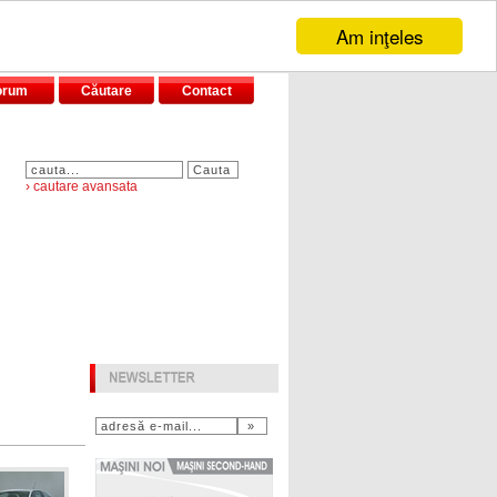
Am inţeles
orum
Căutare
Contact
› cautare avansata