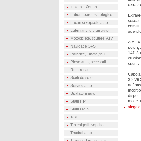
extraor
Instalatii Xenon
Laboratoare psihologice
Extraor
şoseaua
Lacuri si vopsele auto
constru
Lubrifianti, uleiuri auto
şofatul
Motociclete, scutere, ATV
Alfa 14
Navigaţie GPS
potenţi
147. Au
Parbrize, lunete, folii
cu câte
Piese auto, accesorii
sportiv
Rent-a-car
Capota 
Scoli de soferi
3.2 V6 
adăpost
Service auto
incorpo
Spalatorii auto
disponi
modelul
Statii ITP
alege a
Statii radio
Taxi
Tinichigerii, vopsitorii
Tractari auto
Transporturi - servicii