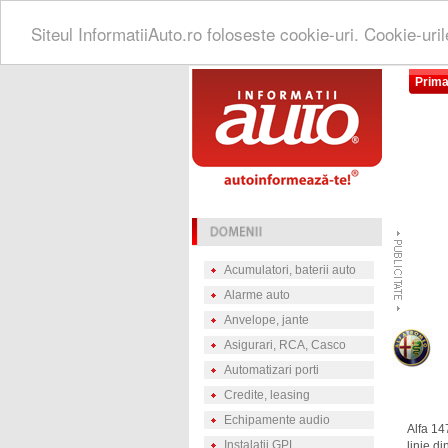
Siteul InformatiiAuto.ro foloseste cookie-uri. Cookie-uri
Prima
Acumulatori, baterii auto
Alarme auto
Anvelope, jante
Asigurari, RCA, Casco
Automatizari porti
Credite, leasing
Echipamente audio
Alfa 14
Instalatii GPL
linie d