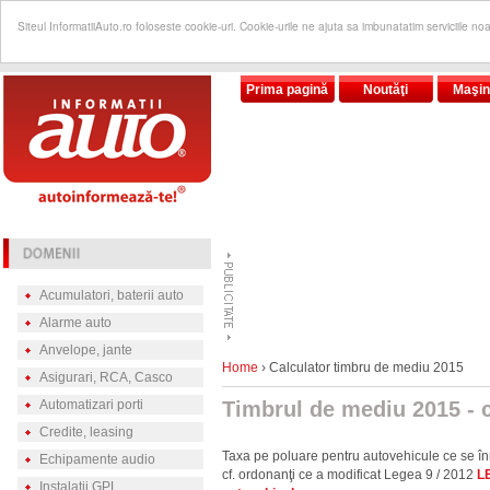
Siteul InformatiiAuto.ro foloseste cookie-uri. Cookie-urile ne ajuta sa imbunatatim serviciile no
Prima pagină
Noutăţi
Maşin
Acumulatori, baterii auto
Alarme auto
Anvelope, jante
Home
› Calculator timbru de mediu 2015
Asigurari, RCA, Casco
Automatizari porti
Timbrul de mediu 2015 - c
Credite, leasing
Taxa pe poluare pentru autovehicule ce se î
Echipamente audio
cf. ordonanţi ce a modificat Legea 9 / 2012
L
Instalatii GPL