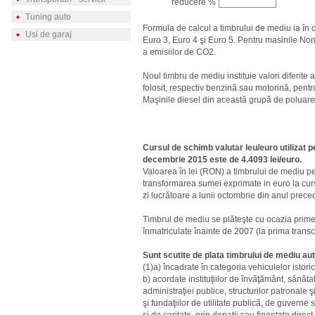
reducere %
Tuning auto
Formula de calcul a timbrului de mediu ia în
Usi de garaj
Euro 3, Euro 4 şi Euro 5. Pentru masinile Non
a emisiilor de CO2.
Noul timbru de mediu instituie valori diferite a
folosit, respectiv benzină sau motorină, pentr
Maşinile diesel din această grupă de poluare 
Cursul de schimb valutar leu/euro utilizat p
decembrie 2015 este de 4.4093 lei/euro.
Valoarea în lei (RON) a timbrului de mediu p
transformarea sumei exprimate in euro la cu
zi lucrătoare a lunii octombrie din anul prece
Timbrul de mediu se plăteşte cu ocazia primei
înmatriculate înainte de 2007 (la prima transcr
Sunt scutite de plata timbrului de mediu au
(1)a) încadrate în categoria vehiculelor istori
b) acordate instituţiilor de învăţământ, sănătat
administraţiei publice, structurilor patronale ş
şi fundaţiilor de utilitate publică, de guverne 
şi de caritate, prin donaţii sau finanţate dir