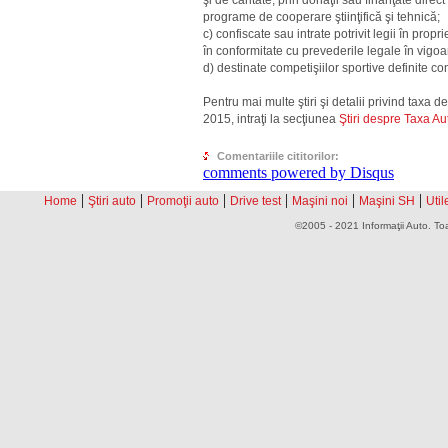
programe de cooperare ştiinţifică şi tehnică;
c) confiscate sau intrate potrivit legii în propri
în conformitate cu prevederile legale în vigoa
d) destinate competişiilor sportive definite c
Pentru mai multe ştiri şi detalii privind taxa
2015, intraţi la secţiunea
Ştiri despre Taxa A
Comentariile cititorilor:
comments powered by
Disqus
|
|
|
|
|
|
Home
Ştiri auto
Promoţii auto
Drive test
Maşini noi
Maşini SH
Util
©2005 - 2021 Informaţii Auto. Toa