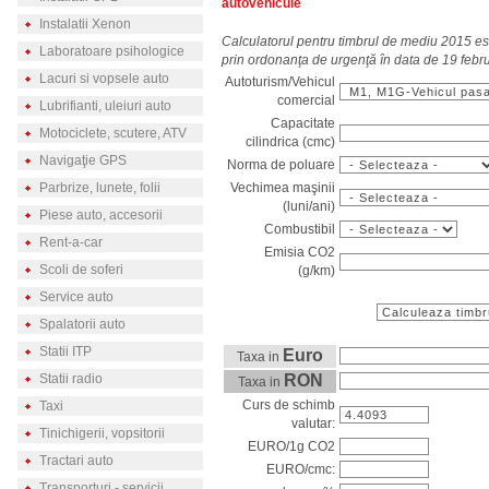
autovehicule
Instalatii Xenon
Calculatorul pentru timbrul de mediu 2015 est
Laboratoare psihologice
prin ordonanţa de urgenţă în data de 19 febr
Lacuri si vopsele auto
Autoturism/Vehicul
comercial
Lubrifianti, uleiuri auto
Capacitate
Motociclete, scutere, ATV
cilindrica (cmc)
Navigaţie GPS
Norma de poluare
Vechimea maşinii
Parbrize, lunete, folii
(luni/ani)
Piese auto, accesorii
Combustibil
Rent-a-car
Emisia CO2
Scoli de soferi
(g/km)
Service auto
Spalatorii auto
Statii ITP
Euro
Taxa in
RON
Statii radio
Taxa in
Curs de schimb
Taxi
valutar:
Tinichigerii, vopsitorii
EURO/1g CO2
Tractari auto
EURO/cmc:
Transporturi - servicii