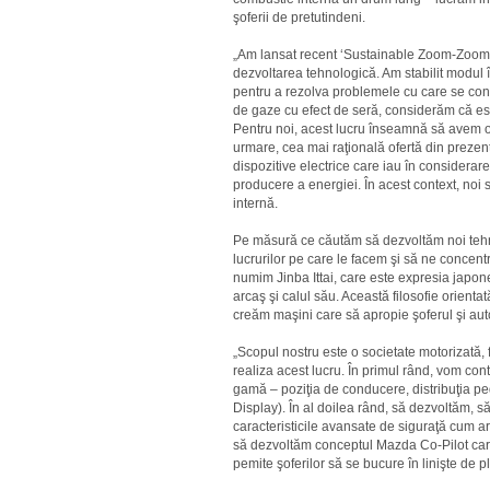
şoferii de pretutindeni.
„Am lansat recent ‘Sustainable Zoom-Zoom 
dezvoltarea tehnologică. Am stabilit modul
pentru a rezolva problemele cu care se conf
de gaze cu efect de seră, considerăm că est
Pentru noi, acest lucru înseamnă să avem o 
urmare, cea mai raţională ofertă din prezen
dispozitive electrice care iau în considerare
producere a energiei. În acest context, noi
internă.
Pe măsură ce căutăm să dezvoltăm noi tehno
lucrurilor pe care le facem şi să ne concent
numim Jinba Ittai, care este expresia japon
arcaş şi calul său. Această filosofie orient
creăm maşini care să apropie şoferul şi aut
„Scopul nostru este o societate motorizată, f
realiza acest lucru. În primul rând, vom con
gamă – poziţia de conducere, distribuţia peda
Display). În al doilea rând, să dezvoltăm, 
caracteristicile avansate de siguraţă cum a
să dezvoltăm conceptul Mazda Co-Pilot car
pemite şoferilor să se bucure în linişte de 