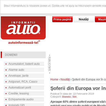
Siteul InformatiiAuto.ro foloseste cookie-uri. Cookie-urile ne ajuta sa imbunatatim serviciile no
Prima pagină
Noutăţi
Maşin
Acumulatori, baterii auto
Alarme auto
Anvelope, jante
Home
›
Noutăţi
›
Şoferii din Europa vor în 
Asigurari, RCA, Casco
Şoferii din Europa vor î
Automatizari porti
Credite, leasing
Publicat în data de: 13 Februarie 2018
Categorii:
,
.
Statistici
Stiri
Echipamente audio
Aproape 60% dintre şoferii europeni văd un
Instalatii GPL
potrivit unui nou studiu publicat de Mazda