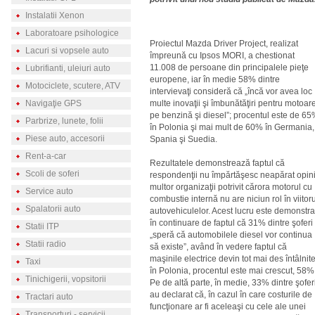
Instalatii Xenon
Laboratoare psihologice
Proiectul Mazda Driver Project, realizat
Lacuri si vopsele auto
împreună cu Ipsos MORI, a chestionat
11.008 de persoane din principalele pieţe
Lubrifianti, uleiuri auto
europene, iar în medie 58% dintre
Motociclete, scutere, ATV
intervievaţi consideră că „încă vor avea loc
Navigaţie GPS
multe inovaţii şi îmbunătăţiri pentru motoar
pe benzină şi diesel”; procentul este de 6
Parbrize, lunete, folii
în Polonia şi mai mult de 60% în Germania,
Piese auto, accesorii
Spania şi Suedia.
Rent-a-car
Rezultatele demonstrează faptul că
Scoli de soferi
respondenţii nu împărtăşesc neapărat opin
multor organizaţii potrivit cărora motorul cu
Service auto
combustie internă nu are niciun rol în viitoru
Spalatorii auto
autovehiculelor. Acest lucru este demonstra
în continuare de faptul că 31% dintre şoferi
Statii ITP
„speră că automobilele diesel vor continua
Statii radio
să existe”, având în vedere faptul că
maşinile electrice devin tot mai des întâlnite
Taxi
în Polonia, procentul este mai crescut, 58%
Tinichigerii, vopsitorii
Pe de altă parte, în medie, 33% dintre şofer
au declarat că, în cazul în care costurile de
Tractari auto
funcţionare ar fi aceleaşi cu cele ale unei
Transporturi - servicii