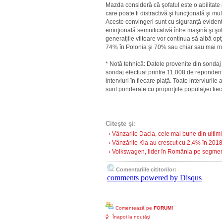
Mazda consideră că şofatul este o abilitate 
care poate fi distractivă şi funcţională şi mu
Aceste convingeri sunt cu siguranţă evidente
emoţională semnificativă între maşină şi şo
generaţiile viitoare vor continua să aibă o
74% în Polonia şi 70% sau chiar sau mai mu
* Notă tehnică: Datele provenite din sonda
sondaj efectuat printre 11.008 de repondenţi
interviuri în fiecare piaţă. Toate interviuril
sunt ponderate cu proporţiile populaţiei fiecă
Citeşte şi:
› Vânzarile Dacia, cele mai bune din ultimii
› Vânzările Kia au crescut cu 2,4% în 2018 
› Volkswagen, lider în România pe segmentu
Comentariile cititorilor:
comments powered by
Disqus
Comentează pe
FORUM!
Înapoi la noutăţi