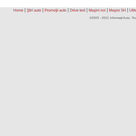
|
|
|
|
|
|
Home
Ştiri auto
Promoţii auto
Drive test
Maşini noi
Maşini SH
Util
©2005 - 2021 Informaţii Auto. Toa