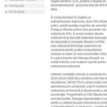
maşini electrice, ei ar „prefera o maşină pe
benzină/motorină”, procentul fiind de 54% î
Tuning auto
Italia.
Usi de garaj
În ciuda trendului în creştere al
autovehiculelor autonome, doar 33% dintre
şoferi „salută apariţia maşinilor de acest tip”
Franţa şi Olanda având chiar procente mai
scăzute de 25%. În acest context, Mazda
continuă să-şi dezvolte sistemele avansate
de siguranţă şi conceptul Mazda Co-Pilot,
care utilizează tehnologii autonome de
conducere pentru a oferi conducătorilor
relaxare la volan. În mod surprinzător chiar,
în cadrul tinerilor din întreaga Europă, nu
există indiciile unei susţineri sporite pentru
autoturisme autonome.
Ultimele constatări coincid cu momentul în 
Zoom-Zoom 2030 de a combina cele mai bune
electrificare. SKYACTIV-X, primul motor co
aprinderea prin compresie, este în centrul
motoarelor pe benzină şi diesel pentru a a
acceleraţie. Preşedintele şi CEO Mazda Moto
sunt fascinante. Întreaga argumentaţie a c
pentru a celebra bucuria imensă de a condu
combustie internă un drum lung – lucrăm int