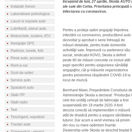
Începând de luni, 27 aprilie, Skoda AUTO ş
Instalatii Xenon
ale sale din Cehia. Prioritatea principal
infectarea cu coronavirus.
Laboratoare psihologice
Lacuri si vopsele auto
Lubrifianti, uleiuri auto
Pentru a proteja optim angajaţii împotriva
infectării cu coronavirus, producătorul auto
Motociclete, scutere, ATV
dezvoltat şi aprobat o serie întreagă de
Navigaţie GPS
măsuri detaliate, pentru toate domeniile
activităţii sale. Împreună cu partenerul său
Parbrize, lunete, folii
social, sindicatul KOVO, Skoda a definit
Piese auto, accesorii
peste 80 de măsuri concrete ce includ atât
paşii specifici pentru asigurarea sănătăţii
Rent-a-car
angajaţilor, cât şi măsurile organizatorice
Scoli de soferi
pentru prevenirea răspândirii COVID-19 la
Service auto
locul de muncă.
Spalatorii auto
Bernhard Maier, Preşedintele Consiliului d
Statii ITP
Administraţie Skoda a declarat: ”Producţia 
cele trei unităţi ceheşti de fabricaţie a fost
Statii radio
suspendată din 18 martie 2020. A fost
Taxi
decizia corectă să implementăm o măsură
atât de drastică pentru a asigura sănătatea
Tinichigerii, vopsitorii
tuturor. Dar acum a venit vremea să privim
Tractari auto
din nou cu mare optimism înainte.
Dealership-urile Skoda se deschid treptat î
Transporturi - servicii