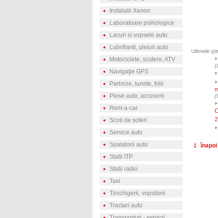
Instalatii Xenon
Laboratoare psihologice
Lacuri si vopsele auto
Lubrifianti, uleiuri auto
Ultimele şt
Motociclete, scutere, ATV
(
Navigaţie GPS
Parbrize, lunete, folii
m
Piese auto, accesorii
(
Rent-a-car
C
2
Scoli de soferi
Service auto
Spalatorii auto
înapoi
Statii ITP
Statii radio
Taxi
Tinichigerii, vopsitorii
Tractari auto
Transporturi - servicii