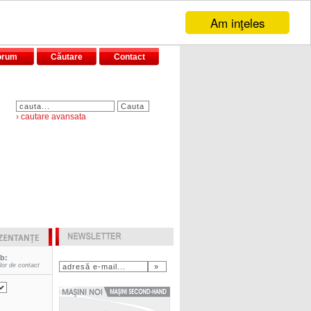
Am inţeles
orum
Căutare
Contact
› cautare avansata
ab:
elor de contact