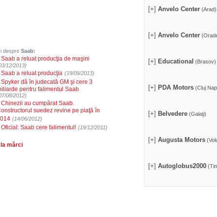
[+]
Anvelo Center
(Arad)
[+]
Anvelo Center
(Orad
iri despre
Saab:
›
Saab a reluat producţia de maşini
[+]
Educational
(Brasov)
03/12/2013)
›
Saab a reluat producţia
(19/09/2013)
›
Spyker dă în judecată GM şi cere 3
[+]
PDA Motors
(Cluj Nap
iliarde pentru falimentul Saab
07/08/2012)
›
Chinezii au cumpărat Saab.
onstructorul suedez revine pe piaţă în
[+]
Belvedere
(Galaţi)
014
(14/06/2012)
›
Oficial: Saab cere falimentul!
(19/12/2011)
[+]
Augusta Motors
(Volu
 la mărci
[+]
Autoglobus2000
(Tim