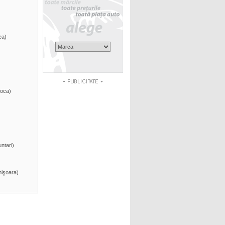
ea)
oca)
ntari)
işoara)