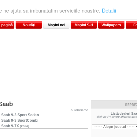
le ne ajuta sa imbunatatim serviciile noastre.
Detalii
 pagină
Noutăţi
Maşini noi
Maşini S-H
Wallpapers
F
Saab
autoturisme
Listă dealeri Sa
·
Saab 9-3 Sport Sedan
click pe (+) pentru afişarea dat
·
Saab 9-3 SportCombi
·
Saab 9-7X
(2006)