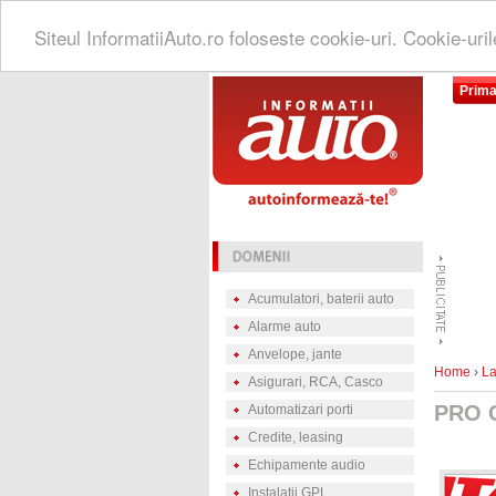
Siteul InformatiiAuto.ro foloseste cookie-uri. Cookie-uri
Prima
Acumulatori, baterii auto
Alarme auto
Anvelope, jante
Home
›
La
Asigurari, RCA, Casco
PRO 
Automatizari porti
Credite, leasing
Echipamente audio
Instalatii GPL