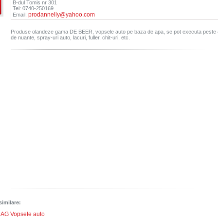
B-dul Tomis nr 301
Tel: 0740-250169
prodannelly@yahoo.com
Email:
Produse olandeze gama DE BEER, vopsele auto pe baza de apa, se pot executa peste 4
de nuante, spray-uri auto, lacuri, fuller, chit-uri, etc.
similare:
AG Vopsele auto