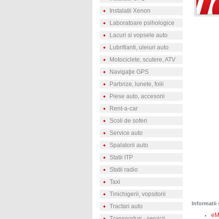
Instalatii Xenon
Laboratoare psihologice
Lacuri si vopsele auto
Lubrifianti, uleiuri auto
Motociclete, scutere, ATV
Navigaţie GPS
Parbrize, lunete, folii
Piese auto, accesorii
Rent-a-car
Scoli de soferi
Service auto
Spalatorii auto
Statii ITP
Statii radio
Taxi
Tinichigerii, vopsitorii
Informatii 
Tractari auto
eM
Transporturi - servicii