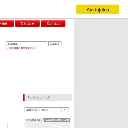
Am inţeles
orum
Căutare
Contact
› cautare avansata