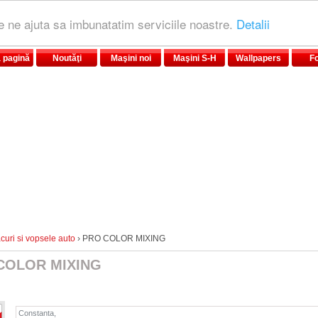
le ne ajuta sa imbunatatim serviciile noastre.
Detalii
 pagină
Noutăţi
Maşini noi
Maşini S-H
Wallpapers
F
curi si vopsele auto
› PRO COLOR MIXING
COLOR MIXING
Constanta,